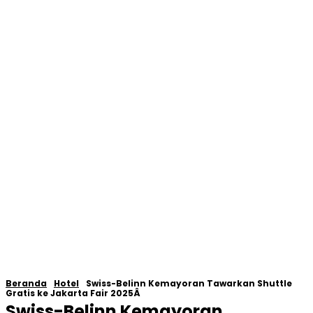
Beranda
Hotel
Swiss-Belinn Kemayoran Tawarkan Shuttle
Gratis ke Jakarta Fair 2025Â
Swiss-Belinn Kemayoran