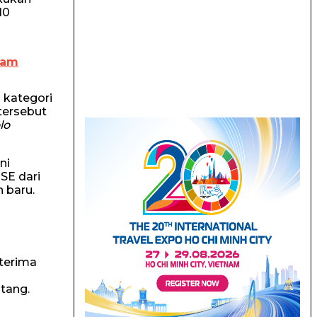
10
fam
h kategori
 tersebut
lo
ni
SE dari
 baru.
terima
tang.