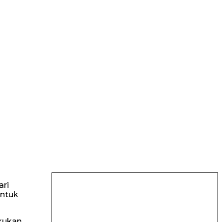
ari
untuk
akukan