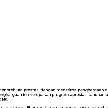
menorehkan prestasi dengan menerima penghargaan d
enghargaan ini merupakan program apresiasi tahunan 
aik.
r ulasan yang diberikan tamu saat menginap atau mel