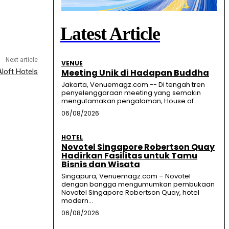
Latest Article
Next article
VENUE
loft Hotels
Meeting Unik di Hadapan Buddha
Jakarta, Venuemagz.com -- Di tengah tren
penyelenggaraan meeting yang semakin
mengutamakan pengalaman, House of...
06/08/2026
HOTEL
Novotel Singapore Robertson Quay
Hadirkan Fasilitas untuk Tamu
Bisnis dan Wisata
Singapura, Venuemagz.com – Novotel
dengan bangga mengumumkan pembukaan
Novotel Singapore Robertson Quay, hotel
modern...
06/08/2026