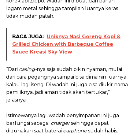
korek api Zippo. Wadah ini dibuat dari bahan
logam metal sehingga tampilan luarnya keras
tidak mudah patah.
BACA JUGA:
Uniknya Nasi Goreng Kopi &
Grilled Chicken with Barbeque Coffee
Sauce Kreasi Sky View
“Dari
casing-
nya saja sudah bikin nyaman, mulai
dari cara pegangnya sampai bisa dimainin luarnya
kalau lagi iseng. Di wadah ini juga bisa diukir nama
pemiliknya, jadi aman tidak akan tertukar,”
jelasnya.
Istimewanya lagi, wadah penyimpanan ini juga
berfungsi sebagai
charger
sehingga dapat
digunakan saat baterai
earphone
sudah habis.