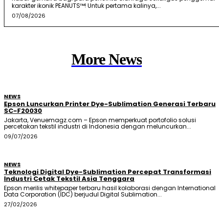
karakter ikonik PEANUTS™! Untuk pertama kalinya,...
07/08/2026
More News
NEWS
Epson Luncurkan Printer Dye-Sublimation Generasi Terbaru
SC-F20030
Jakarta, Venuemagz.com – Epson memperkuat portofolio solusi
percetakan tekstil industri di Indonesia dengan meluncurkan...
09/07/2026
NEWS
Teknologi Digital Dye-Sublimation Percepat Transformasi
Industri Cetak Tekstil Asia Tenggara
Epson merilis whitepaper terbaru hasil kolaborasi dengan International
Data Corporation (IDC) berjudul Digital Sublimation...
27/02/2026