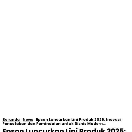
Beranda
News
Epson Luncurkan Lini Produk 2025: Inovasi
Pencetakan dan Pemindaian untuk Bisnis Modern...
Epson Luncurkan Lini Produk 2025: