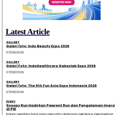
Latest Article
GALLERY
Galeri foto: Indo Beauty Expo 2026
07/08/2026
GALLERY
Galeri Foto: IndoHealthcare Gakeslab Expo 2026
07/08/2026
GALLERY
Galeri foto: The 6th Fun Asia Expo Indonesia 2026
07/08/2026
EVENT
Snoopy Run Hadirkan Pawrent Run dan Pengalaman Imersi
di PIK
Kabar gembira bagi para pencinta olahraga sekaligus penggemar