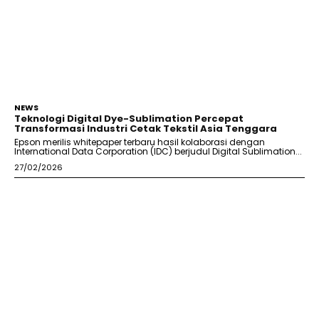
NEWS
Teknologi Digital Dye-Sublimation Percepat
Transformasi Industri Cetak Tekstil Asia Tenggara
Epson merilis whitepaper terbaru hasil kolaborasi dengan
International Data Corporation (IDC) berjudul Digital Sublimation...
27/02/2026