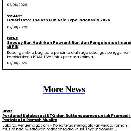
07/08/2026
GALLERY
Galeri foto: The 6th Fun Asia Expo Indonesia 2026
07/08/2026
EVENT
Snoopy Run Hadirkan Pawrent Run dan Pengalaman Imersi
di PIK
Kabar gembira bagi para pencinta olahraga sekaligus penggemar
karakter ikonik PEANUTS™! Untuk pertama kalinya,...
07/08/2026
More News
NEWS
Perdana! Kolaborasi KTO dan Buttonscarves untuk Promosi
Pariwisata Ramah Muslim
Jakarta, Venuemagz.com – Korea terus menggalakan wisata ramah
musim bagi wisatawan mancanegara khususnya Indonesia....