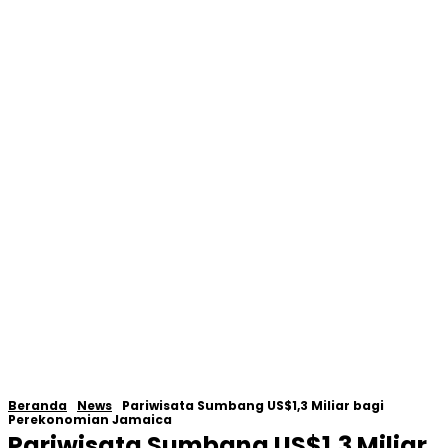
Beranda
News
Pariwisata Sumbang US$1,3 Miliar bagi
Perekonomian Jamaica
Pariwisata Sumbang US$1,3 Miliar