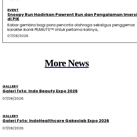
EVENT
Snoopy Run Hadirkan Pawrent Run dan Pengalaman Imersi
di PIK
Kabar gembira bagi para pencinta olahraga sekaligus penggemar
karakter ikonik PEANUTS™! Untuk pertama kalinya,...
07/08/2026
More News
GALLERY
Galeri foto: Indo Beauty Expo 2026
07/08/2026
GALLERY
Galeri Foto: IndoHealthcare Gakeslab Expo 2026
07/08/2026