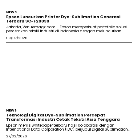
NEWS
Epson Luncurkan Printer Dye-Sublimation Generasi
Terbaru SC-F20030
Jakarta, Venuemagz.com – Epson memperkuat portofolio solusi
percetakan tekstil industri di Indonesia dengan meluncurkan...
09/07/2026
NEWS
Teknologi Digital Dye-Sublimation Percepat
Transformasi Industri Cetak Tekstil Asia Tenggara
Epson merilis whitepaper terbaru hasil kolaborasi dengan
International Data Corporation (IDC) berjudul Digital Sublimation...
27/02/2026