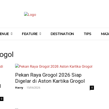
ENUE
FEATURE
DESTINATION
TIPS
MAJ
rogol
Pekan Raya Grogol 2026 Siap
Digelar di Aston Kartika Grogol
l
Harry
-
15/06/2026
0
0