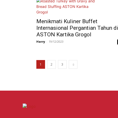
Menikmati Kuliner Buffet
Internasional Pergantian Tahun d
ASTON Kartika Grogol
Harry
-
19/12/2023
1
2
3