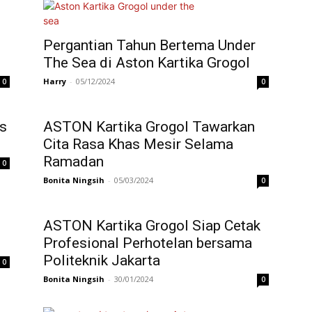
Pergantian Tahun Bertema Under
The Sea di Aston Kartika Grogol
Harry
-
05/12/2024
0
0
as
ASTON Kartika Grogol Tawarkan
Cita Rasa Khas Mesir Selama
Ramadan
0
Bonita Ningsih
-
05/03/2024
0
ASTON Kartika Grogol Siap Cetak
Profesional Perhotelan bersama
Politeknik Jakarta
0
Bonita Ningsih
-
30/01/2024
0