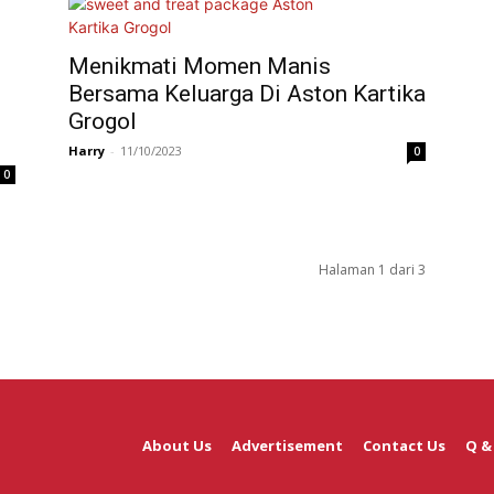
Menikmati Momen Manis
Bersama Keluarga Di Aston Kartika
i
Grogol
Harry
-
11/10/2023
0
0
Halaman 1 dari 3
About Us
Advertisement
Contact Us
Q &