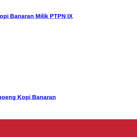
pi Banaran Milik PTPN IX
poeng Kopi Banaran