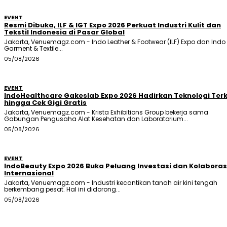
EVENT
Resmi Dibuka, ILF & IGT Expo 2026 Perkuat Industri Kulit dan
Tekstil Indonesia di Pasar Global
Jakarta, Venuemagz.com - Indo Leather & Footwear (ILF) Expo dan Indo
Garment & Textile...
05/08/2026
EVENT
IndoHealthcare Gakeslab Expo 2026 Hadirkan Teknologi Terk
hingga Cek Gigi Gratis
Jakarta, Venuemagz.com - Krista Exhibitions Group bekerja sama
Gabungan Pengusaha Alat Kesehatan dan Laboratorium...
05/08/2026
EVENT
IndoBeauty Expo 2026 Buka Peluang Investasi dan Kolaboras
Internasional
Jakarta, Venuemagz.com - Industri kecantikan tanah air kini tengah
berkembang pesat. Hal ini didorong...
05/08/2026