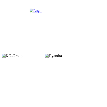
Member of :
Copyright © 2026. VENUEMAGZ. All Rights Reserved.
VENUE terbit pertama kali dalam bentuk majalah bulanan pada Juli 2007
dengan misi menjadi media komunitas bagi pelaku industri MICE di
Indonesia. VENUE diterbitkan oleh PT Dyamall Graha Utama, bagian dari
kelompok Kompas Gramedia.