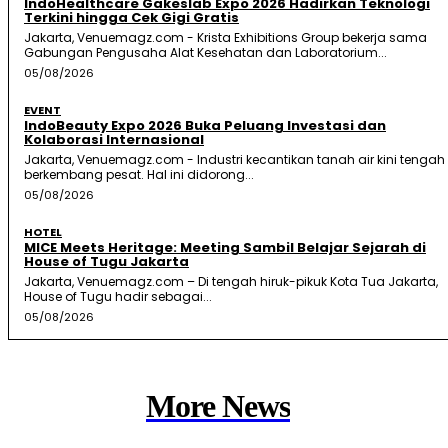
IndoHealthcare Gakeslab Expo 2026 Hadirkan Teknologi
Terkini hingga Cek Gigi Gratis
Jakarta, Venuemagz.com - Krista Exhibitions Group bekerja sama
Gabungan Pengusaha Alat Kesehatan dan Laboratorium...
05/08/2026
EVENT
IndoBeauty Expo 2026 Buka Peluang Investasi dan
Kolaborasi Internasional
Jakarta, Venuemagz.com - Industri kecantikan tanah air kini tengah
berkembang pesat. Hal ini didorong...
05/08/2026
HOTEL
MICE Meets Heritage: Meeting Sambil Belajar Sejarah di
House of Tugu Jakarta
Jakarta, Venuemagz.com – Di tengah hiruk-pikuk Kota Tua Jakarta,
House of Tugu hadir sebagai...
05/08/2026
More News