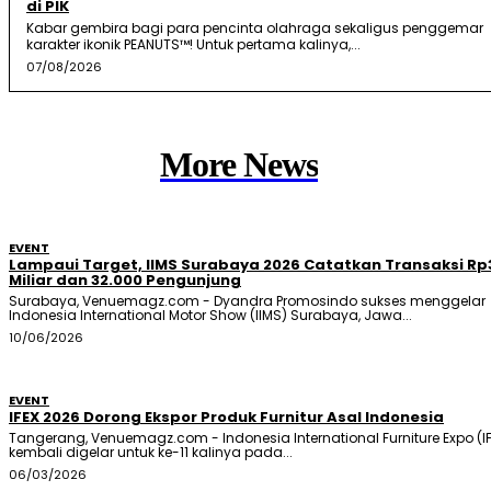
di PIK
Kabar gembira bagi para pencinta olahraga sekaligus penggemar
karakter ikonik PEANUTS™! Untuk pertama kalinya,...
07/08/2026
More News
EVENT
Lampaui Target, IIMS Surabaya 2026 Catatkan Transaksi Rp
Miliar dan 32.000 Pengunjung
Surabaya, Venuemagz.com - Dyandra Promosindo sukses menggelar
Indonesia International Motor Show (IIMS) Surabaya, Jawa...
10/06/2026
EVENT
IFEX 2026 Dorong Ekspor Produk Furnitur Asal Indonesia
Tangerang, Venuemagz.com - Indonesia International Furniture Expo (IF
kembali digelar untuk ke-11 kalinya pada...
06/03/2026