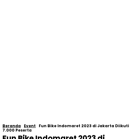
Beranda
Event
Fun Bike Indomaret 2023 di Jakarta Diikuti
7.000 Peserta
Fun Bike Indomaret 2023 di