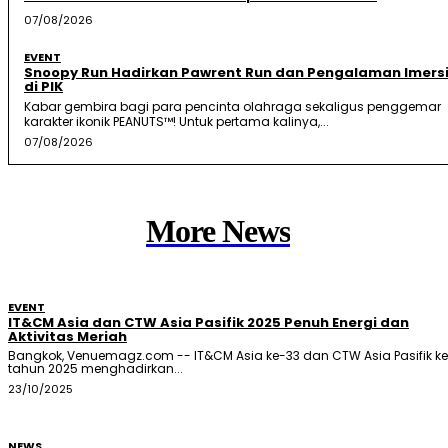
07/08/2026
EVENT
Snoopy Run Hadirkan Pawrent Run dan Pengalaman Imersi
di PIK
Kabar gembira bagi para pencinta olahraga sekaligus penggemar
karakter ikonik PEANUTS™! Untuk pertama kalinya,...
07/08/2026
More News
EVENT
IT&CM Asia dan CTW Asia Pasifik 2025 Penuh Energi dan
Aktivitas Meriah
Bangkok, Venuemagz.com -- IT&CM Asia ke-33 dan CTW Asia Pasifik k
tahun 2025 menghadirkan...
23/10/2025
NEWS