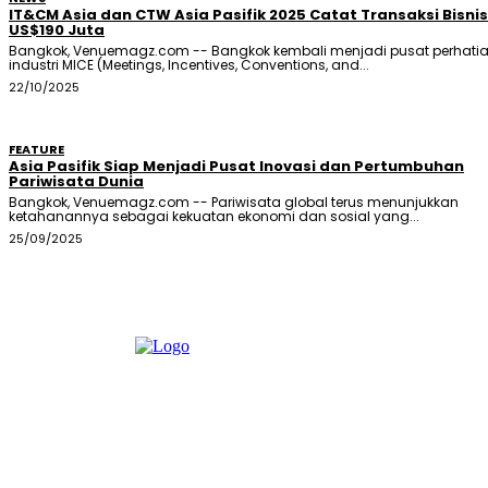
IT&CM Asia dan CTW Asia Pasifik 2025 Catat Transaksi Bisnis
US$190 Juta
Bangkok, Venuemagz.com -- Bangkok kembali menjadi pusat perhati
industri MICE (Meetings, Incentives, Conventions, and...
22/10/2025
FEATURE
Asia Pasifik Siap Menjadi Pusat Inovasi dan Pertumbuhan
Pariwisata Dunia
Bangkok, Venuemagz.com -- Pariwisata global terus menunjukkan
ketahanannya sebagai kekuatan ekonomi dan sosial yang...
25/09/2025