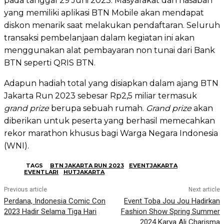
pada tanggal 29 Juni 2023. Masyarakat dan nasabah
yang memiliki aplikasi BTN Mobile akan mendapat
diskon menarik saat melakukan pendaftaran. Seluruh
transaksi pembelanjaan dalam kegiatan ini akan
menggunakan alat pembayaran non tunai dari Bank
BTN seperti QRIS BTN.
Adapun hadiah total yang disiapkan dalam ajang BTN
Jakarta Run 2023 sebesar Rp2,5 miliar termasuk
grand prize
berupa sebuah rumah.
Grand prize
akan
diberikan untuk peserta yang berhasil memecahkan
rekor marathon khusus bagi Warga Negara Indonesia
(WNI).
TAGS
BTN JAKARTA RUN 2023
EVENTJAKARTA
EVENTLARI
HUTJAKARTA
Previous article
Next article
Perdana, Indonesia Comic Con
Event Toba Jou Jou Hadirkan
2023 Hadir Selama Tiga Hari
Fashion Show Spring Summer
2024 Karya Ali Charisma