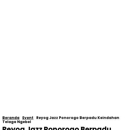
Beranda
Event
Reyog Jazz Ponorogo Berpadu Keindahan
Telaga Ngebel
Reyog Jazz Ponorogo Berpadu