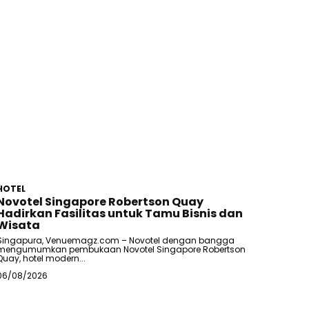
HOTEL
Novotel Singapore Robertson Quay
Hadirkan Fasilitas untuk Tamu Bisnis dan
Wisata
Singapura, Venuemagz.com – Novotel dengan bangga
mengumumkan pembukaan Novotel Singapore Robertson
Quay, hotel modern...
06/08/2026