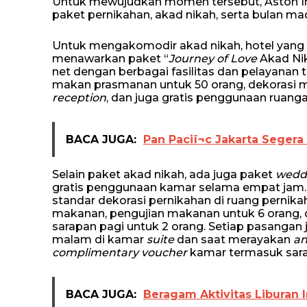
Untuk mewujudkan momen tersebut, Aston 
paket pernikahan, akad nikah, serta bulan ma
Untuk mengakomodir akad nikah, hotel yang b
menawarkan paket “
Journey of Love
Akad Nik
net dengan berbagai fasilitas dan pelayanan te
makan prasmanan untuk 50 orang, dekorasi m
reception
, dan juga gratis penggunaan ruang
BACA JUGA:
Pan Paciï¬c Jakarta Segera
Selain paket akad nikah, ada juga paket
wedd
gratis penggunaan kamar selama empat jam. F
standar dekorasi pernikahan di ruang pernik
makanan, pengujian makanan untuk 6 orang, d
sarapan pagi untuk 2 orang. Setiap pasanga
malam di kamar
suite
dan saat merayakan
an
complimentary voucher
kamar termasuk sar
BACA JUGA:
Beragam Aktivitas Liburan 