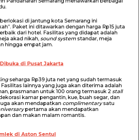
Inn Pandanaran Semarang menawarkan berbagai
du.
erlokasi di jantung kota Semarang ini
ah”. Paket ini ditawarkan dengan harga Rp15 juta
rbaik dari hotel. Fasilitas yang didapat adalah
eja akad nikah,
sound system
standar, meja
an hingga empat jam.
 Dibuka di Pusat Jakarta
ing
seharga Rp39 juta net yang sudah termasuk
asilitas lainnya yang juga akan diterima adalah
ahan, prasmanan untuk 100 orang termasuk 2
stall
ekorasi kamar pengantin, kue, buah segar, dan
n juga akan mendapatkan
complimentary
satu
niversary
pertama akan mendapatkan
apan dan makan malam romantis.
Imlek di Aston Sentul