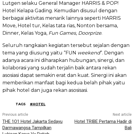
Lutgen selaku General Manager HARRIS & POP!
Hotel Kelapa Gading. Kemudian disusul dengan
berbagai aktivitas menarik lainnya seperti HARRIS
Move, Hotel tur, Kelas tata rias, Nonton bersama,
Dinner, Kelas Yoga,
Fun Games,
Doorprize
.
Seluruh rangkaian kegiatan tersebut sejalan dengan
tema yang diusung yaitu “FUN
weekend
“. Dengan
adanya acara ini diharapkan hubungan, sinergi, dan
kolaborasi yang sudah terjalin baik antara rekan
asosiasi dapat semakin erat dan kuat. Sinergi ini akan
memberikan manfaat bagi kedua belah pihak yaitu
pihak hotel dan juga rekan asosisasi.
TAGS
#HOTEL
Previous article
Next article
THE 1O1 Hotel Jakarta Sedayu
Hotel TRIBE Pertama Hadir di
Darmawangsa Tampilkan
Bali
Lukisan Karya Vy Patiah