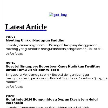
Latest Article
VENUE
Meeting Unik di Hadapan Buddha
Jakarta, Venuemagz.com -- Di tengah tren penyelenggaraan
meeting yang semakin mengutamakan pengalaman, House of...
06/08/2026
HOTEL
Novotel Singapore Robertson Quay Hadirkan Fasilitas
untuk Tamu Bisnis dan Wisata
Singapura, Venuemagz.com – Novotel dengan bangga
mengumumkan pembukaan Novotel Singapore Robertson Quay, hot
modern...
06/08/2026
EVENT
Halal Indo 2026 Bangun Masa Depan Ekosistem Halal
Indonesia
Jakarta, Venuemagz.com -- Gaya hidup halal kini telah