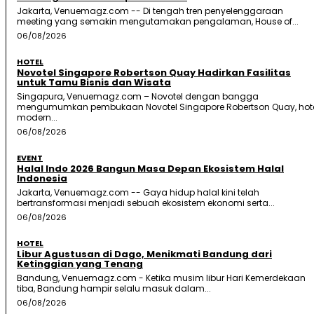
Jakarta, Venuemagz.com -- Di tengah tren penyelenggaraan
meeting yang semakin mengutamakan pengalaman, House of...
06/08/2026
HOTEL
Novotel Singapore Robertson Quay Hadirkan Fasilitas
untuk Tamu Bisnis dan Wisata
Singapura, Venuemagz.com – Novotel dengan bangga
mengumumkan pembukaan Novotel Singapore Robertson Quay, hot
modern...
06/08/2026
EVENT
Halal Indo 2026 Bangun Masa Depan Ekosistem Halal
Indonesia
Jakarta, Venuemagz.com -- Gaya hidup halal kini telah
bertransformasi menjadi sebuah ekosistem ekonomi serta...
06/08/2026
HOTEL
Libur Agustusan di Dago, Menikmati Bandung dari
Ketinggian yang Tenang
Bandung, Venuemagz.com - Ketika musim libur Hari Kemerdekaan
tiba, Bandung hampir selalu masuk dalam...
06/08/2026