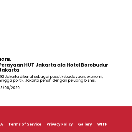
HOTEL
Perayaan HUT Jakarta ala Hotel Borobudur
Jakarta
DKI Jakarta dikenal sebagai pusat kebudayaan, ekonomi,
hingga politik. Jakarta penuh dengan peluang bisnis...
23/06/2020
 A
Terms of Service
Privacy Policy
Gallery
WITF