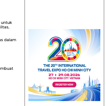
k untuk
itas,
kus dalam
mbuat