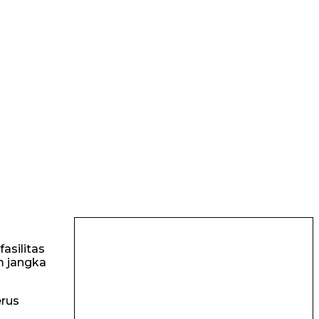
asilitas
m jangka
erus