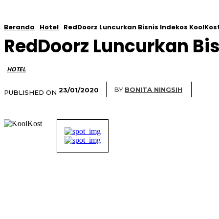
Beranda
Hotel
RedDoorz Luncurkan Bisnis Indekos KoolKos
RedDoorz Luncurkan Bis
HOTEL
BY
BONITA NINGSIH
23/01/2020
PUBLISHED ON