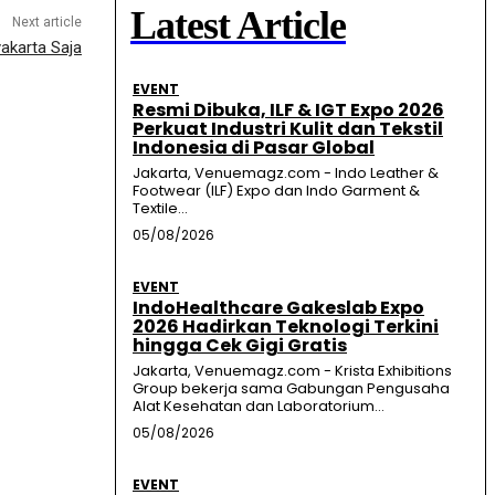
Latest Article
Next article
yakarta Saja
EVENT
Resmi Dibuka, ILF & IGT Expo 2026
Perkuat Industri Kulit dan Tekstil
Indonesia di Pasar Global
Jakarta, Venuemagz.com - Indo Leather &
Footwear (ILF) Expo dan Indo Garment &
Textile...
05/08/2026
EVENT
IndoHealthcare Gakeslab Expo
2026 Hadirkan Teknologi Terkini
hingga Cek Gigi Gratis
Jakarta, Venuemagz.com - Krista Exhibitions
Group bekerja sama Gabungan Pengusaha
Alat Kesehatan dan Laboratorium...
05/08/2026
EVENT