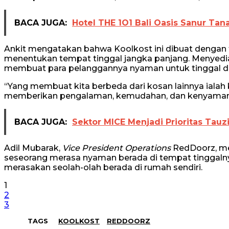
BACA JUGA:
Hotel THE 1O1 Bali Oasis Sanur T
Ankit mengatakan bahwa Koolkost ini dibuat dengan tu
menentukan tempat tinggal jangka panjang. Menyedia
membuat para pelanggannya nyaman untuk tinggal di
“Yang membuat kita berbeda dari kosan lainnya iala
memberikan pengalaman, kemudahan, dan kenyamanan 
BACA JUGA:
Sektor MICE Menjadi Prioritas Tau
Adil Mubarak,
Vice President Operations
RedDoorz, m
seseorang merasa nyaman berada di tempat tinggalnya
merasakan seolah-olah berada di rumah sendiri.
1
2
3
TAGS
KOOLKOST
REDDOORZ