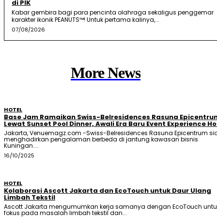
di PIK
Kabar gembira bagi para pencinta olahraga sekaligus penggemar
karakter ikonik PEANUTS™! Untuk pertama kalinya,...
07/08/2026
More News
HOTEL
Base Jam Ramaikan Swiss-Belresidences Rasuna Epicentru
Lewat Sunset Pool Dinner, Awali Era Baru Event Experience Ho
Jakarta, Venuemagz.com -Swiss-Belresidences Rasuna Epicentrum si
menghadirkan pengalaman berbeda di jantung kawasan bisnis
Kuningan....
16/10/2025
HOTEL
Kolaborasi Ascott Jakarta dan EcoTouch untuk Daur Ulang
Limbah Tekstil
Ascott Jakarta mengumumkan kerja samanya dengan EcoTouch untu
fokus pada masalah limbah tekstil dan...