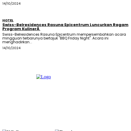
14/10/2024
HOTEL
Swiss-Belresidences Rasuna Epicentrum Luncurkan Ragam
Program KulinerÂ
Swiss-Belresidences Rasuna Epicentrum mempersembahkan acara
mingguan terbarunya bertajuk "BBQ Friday Night". Acara ini
menghadirkan...
14/10/2024
Member of :