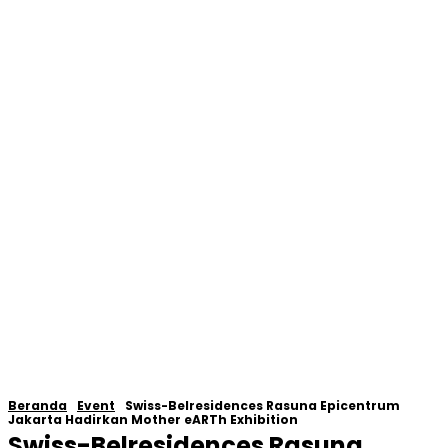
Beranda
Event
Swiss-Belresidences Rasuna Epicentrum
Jakarta Hadirkan Mother eARTh Exhibition
Swiss-Belresidences Rasuna