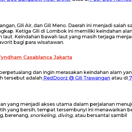
wangan, Gili Air, dan Gili Meno. Daerah ini menjadi salah s
engkap. Ketiga Gili di Lombok ini memiliki keindahan al
h laut. Keindahan bawah laut yang masih terjaga menja
avorit bagi para wisatawan.
Wyndham Casablanca Jakarta
r berpetualang dan ingin merasakan keindahan alam ya
h tersebut adalah
RedDoorz @ Gili Trawangan
atau di
7
abuhan yang menjadi akses utama dalam perjalanan menu
putih yang bersih, tempat tersembunyi ini menawarkan b
ng, berenang,
snorkeling, diving,
atau bersantai sambil