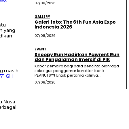
07/08/2026
GALLERY
Galeri foto: The 6th Fun Asia Expo
atu
Indonesia 2026
am yang
dikan
07/08/2026
EVENT
Snoopy Run Hadirkan Pawrent Run
dan Pengalaman Imersif di PIK
Kabar gembira bagi para pencinta olahraga
ng masih
sekaligus penggemar karakter ikonik
PEANUTS™! Untuk pertama kalinya,...
71 Gili
07/08/2026
ju Nusa
erbagai