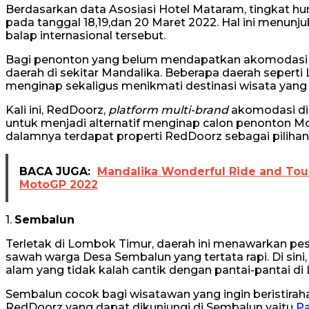
Berdasarkan data Asosiasi Hotel Mataram, tingkat hun
pada tanggal 18,19,dan 20 Maret 2022. Hal ini menun
balap internasional tersebut.
Bagi penonton yang belum mendapatkan akomodasi unt
daerah di sekitar Mandalika. Beberapa daerah seperti
menginap sekaligus menikmati destinasi wisata yang a
Kali ini, RedDoorz,
platform multi-brand
akomodasi di
untuk menjadi alternatif menginap calon penonton Mot
dalamnya terdapat properti RedDoorz sebagai pilihan
BACA JUGA:
Mandalika Wonderful Ride and Tour
MotoGP 2022
1.
Sembalun
Terletak di Lombok Timur, daerah ini menawarkan p
sawah warga Desa Sembalun yang tertata rapi. Di si
alam yang tidak kalah cantik dengan pantai-pantai d
Sembalun cocok bagi wisatawan yang ingin beristiraha
RedDoorz yang dapat dikunjungi di Sembalun yaitu
Pa