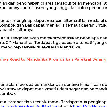
ian dari penginapan di area tersebut telah mencapai 9
jukan adanya antusiasme yang tinggi dari calon penont
uk menginap, dapat mencari alternatif lain melalui 
 Lombok dan Bali dapat menjadi alternatif daerah untuk
da di sekitarnya.
 Asia Tenggara akan merekomendasikan beberapa dae
oGP Mandalika. Terdapat tiga daerah alternatif yang d
 menginap terbaik di sekitaran Mandalika.
ing Road to Mandalika Promosikan Parekraf Jelang
esona alam berupa pemandangan gunung Rinjani dan p
ni, wisatawan dapat menikmati udara segar dan peman
i Lombok.
t di tempat tidak terlalu ramai. Terdapat dua penginap
er Doe Bungalow RedPartner
atau di
Paer Doe Homes