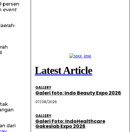
9 persen
on
event
daerah-
rah
i
Latest Article
GALLERY
Galeri foto: Indo Beauty Expo 2026
07/08/2026
etak
dangan
GALLERY
Galeri Foto: IndoHealthcare
an dari
Gakeslab Expo 2026
tay