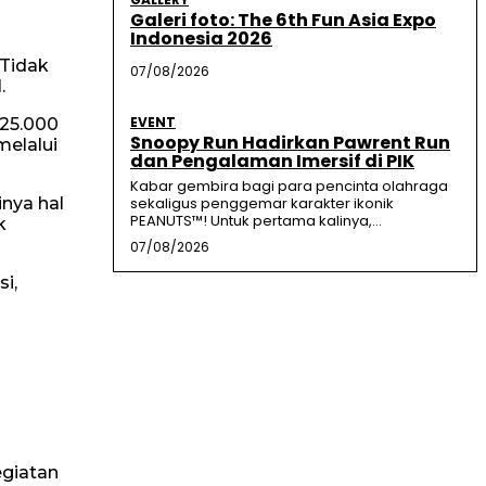
Galeri foto: The 6th Fun Asia Expo
Indonesia 2026
 Tidak
07/08/2026
.
EVENT
 25.000
Snoopy Run Hadirkan Pawrent Run
melalui
dan Pengalaman Imersif di PIK
Kabar gembira bagi para pencinta olahraga
nya hal
sekaligus penggemar karakter ikonik
PEANUTS™! Untuk pertama kalinya,...
k
07/08/2026
i,
giatan