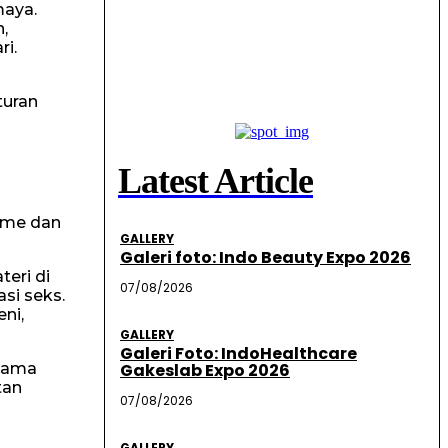
maya.
,
ri.
turan
Latest Article
game dan
GALLERY
Galeri foto: Indo Beauty Expo 2026
teri di
07/08/2026
si seks.
ni,
GALLERY
Galeri Foto: IndoHealthcare
agama
Gakeslab Expo 2026
tan
07/08/2026
GALLERY