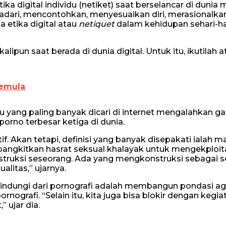
ika digital individu (netiket) saat berselancar di dunia 
dari, mencontohkan, menyesuaikan diri, merasionalkan
etika digital atau
netiquet
dalam kehidupan sehari-ha
ipun saat berada di dunia digital. Untuk itu, ikutilah a
emula
 yang paling banyak dicari di internet mengalahkan 
orno terbesar ketiga di dunia.
f. Akan tetapi, definisi yang banyak disepakati ialah ma
angkitkan hasrat seksual khalayak untuk mengekploita
onstruksi seseorang. Ada yang mengkonstruksi sebagai se
litas,” ujarnya.
elindungi dari pornografi adalah membangun pondasi 
rnografi. “Selain itu, kita juga bisa blokir dengan kegia
” ujar dia.