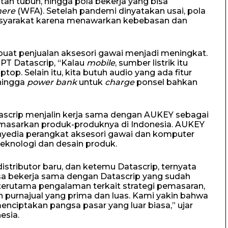
an tubuh, hingga pola bekerja yang bisa
here
(WFA). Setelah pandemi dinyatakan usai, pola
asyarakat karena menawarkan kebebasan dan
uat penjualan aksesori gawai menjadi meningkat.
PT Datascrip, “Kalau
mobile
, sumber listrik itu
op. Selain itu, kita butuh audio yang ada fitur
 hingga
power bank
untuk
charge
ponsel bahkan
ascrip menjalin kerja sama dengan AUKEY sebagai
memasarkan produk-produknya di Indonesia. AUKEY
yedia perangkat aksesori gawai dan komputer
knologi dan desain produk.
tributor baru, dan ketemu Datascrip, ternyata
sa bekerja sama dengan Datascrip yang sudah
 terutama pengalaman terkait strategi pemasaran,
an purnajual yang prima dan luas. Kami yakin bahwa
ciptakan pangsa pasar yang luar biasa,” ujar
esia.