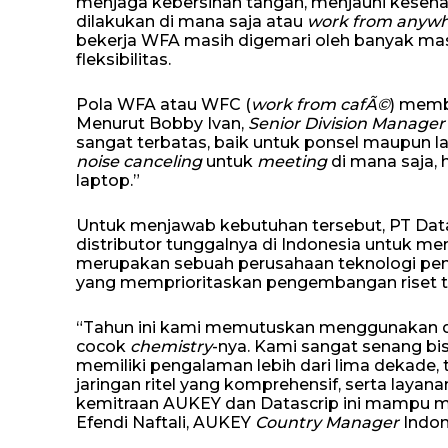
menjaga kebersihan tangan, menjauhi kesehat
dilakukan di mana saja atau
work from anyw
bekerja WFA masih digemari oleh banyak m
fleksibilitas.
Pola WFA atau WFC (
work from cafÃ©
) memb
Menurut Bobby Ivan,
Senior Division Manager
sangat terbatas, baik untuk ponsel maupun lapt
noise canceling
untuk
meeting
di mana saja,
laptop.”
Untuk menjawab kebutuhan tersebut, PT Dat
distributor tunggalnya di Indonesia untuk 
merupakan sebuah perusahaan teknologi pen
yang memprioritaskan pengembangan riset te
“Tahun ini kami memutuskan menggunakan dis
cocok
chemistry
-nya. Kami sangat senang bi
memiliki pengalaman lebih dari lima dekade,
jaringan ritel yang komprehensif, serta layan
kemitraan AUKEY dan Datascrip ini mampu men
Efendi Naftali, AUKEY
Country Manager
Indon