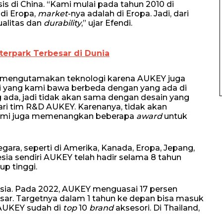
s di China. “Kami mulai pada tahun 2010 di
di Eropa,
market
-nya adalah di Eropa. Jadi, dari
alitas dan
durability
,” ujar Efendi.
erpark Terbesar di Dunia
 mengutamakan teknologi karena AUKEY juga
ogi yang kami bawa berbeda dengan yang ada di
 ada, jadi tidak akan sama dengan desain yang
ari tim R&D AUKEY. Karenanya, tidak akan
Kami juga memenangkan beberapa
award
untuk
gara, seperti di Amerika, Kanada, Eropa, Jepang,
sia sendiri AUKEY telah hadir selama 8 tahun
p tinggi.
esia. Pada 2022, AUKEY menguasai 17 persen
esar. Targetnya dalam 1 tahun ke depan bisa masuk
, AUKEY sudah di
top
10
brand
aksesori. Di Thailand,