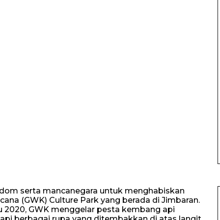
s wisdom serta mancanegara untuk menghabiskan
cana (GWK) Culture Park yang berada di Jimbaran.
u 2020, GWK menggelar pesta kembang api
i berbagai rupa yang ditembakkan di atas langit