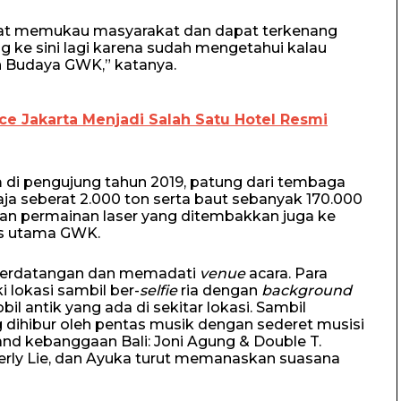
apat memukau masyarakat dan dapat terkenang
 ke sini lagi karena sudah mengetahui kalau
 Budaya GWK,” katanya.
ce Jakarta Menjadi Salah Satu Hotel Resmi
 di pengujung tahun 2019, patung dari tembaga
ja seberat 2.000 ton serta baut sebanyak 170.000
an permainan laser yang ditembakkan juga ke
has utama GWK.
g berdatangan dan memadati
venue
acara. Para
lokasi sambil ber-
selfie
ria dengan
background
 antik yang ada di sekitar lokasi. Sambil
 dihibur oleh pentas musik dengan sederet musisi
band kebanggaan Bali: Joni Agung & Double T.
terly Lie, dan Ayuka turut memanaskan suasana