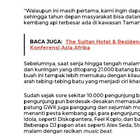
“Walaupun ini masih pertama, kami ingin d
sehingga tahun depan masyarakat bisa datang
kembang api terbesar ada di kawasan Taman
BACA JUGA:
The Sultan Hotel & Residen
Konferensi Asia Afrika
Sebelumnya, saat senja hingga tengah malam
dan kuningan yang ditopang 21.000 batang ba
buah ini tampak lebih memukau dengan kilau
arah tebing-tebing batu yang menjadi ciri k
Sudah sejak sore sekitar 10.000 pengunjun
pengunjung pun berdesak-desakan memasuki 
patung GWK juga panggung dan sejumlah mobil
menanti pesta kembang api, para pengunjung
idola, seperti Diskopantera, Feel Koplo, dan 
Beberapa DJ papan atas seperti Alex Seda, S
malam dengan racikan
music beat
.