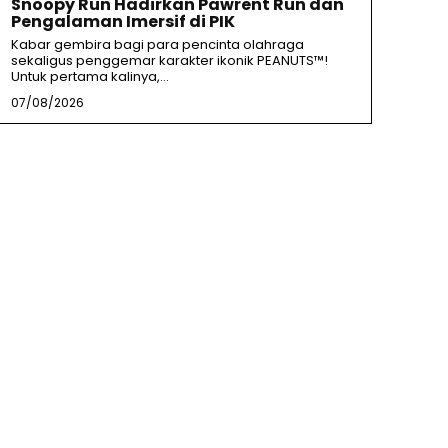
Snoopy Run Hadirkan Pawrent Run dan
Pengalaman Imersif di PIK
Kabar gembira bagi para pencinta olahraga
sekaligus penggemar karakter ikonik PEANUTS™!
Untuk pertama kalinya,...
07/08/2026