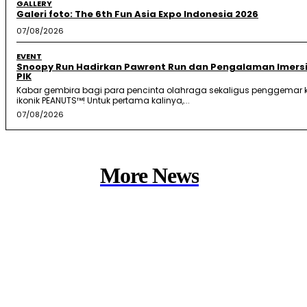
GALLERY
Galeri foto: The 6th Fun Asia Expo Indonesia 2026
07/08/2026
EVENT
Snoopy Run Hadirkan Pawrent Run dan Pengalaman Imersi
PIK
Kabar gembira bagi para pencinta olahraga sekaligus penggemar k
ikonik PEANUTS™! Untuk pertama kalinya,...
07/08/2026
More News