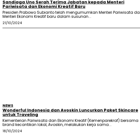
Sandiaga Uno Serah Terima Jabatan kepada Menteri
Pariwisata dan Ekonomi Kreatif Baru
Presiden Prabowo Subianto telah mengumumkan Menteri Pariwisata d
Menteri Ekonomi Kreatif baru dalam susunan...
21/10/2024
NEWS
Wonderful Indonesia dan Avoskin Luncurkan Paket Skincare
untuk Traveling
Kementerian Pariwisata dan Ekonomi Kreatif (Kemenparekraf) bersama
brand kecantikan lokal, Avoskin, melakukan kerja sama...
18/10/2024