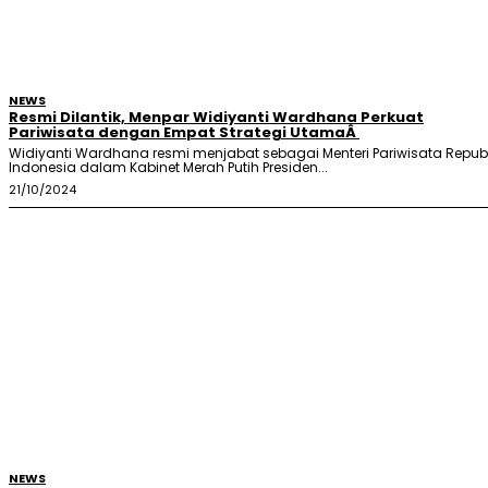
NEWS
Resmi Dilantik, Menpar Widiyanti Wardhana Perkuat
Pariwisata dengan Empat Strategi UtamaÂ
Widiyanti Wardhana resmi menjabat sebagai Menteri Pariwisata Republ
Indonesia dalam Kabinet Merah Putih Presiden...
21/10/2024
NEWS