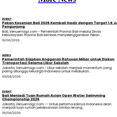
EVENT
Pekan Kesenian Bali 2026 Kembali Hadir dengan Target 1,6 J
Pengunjung
Bali, Venuemagz.com - Pemerintah Provinsi Bali melalui Dinas
Kebudayaan Provinsi Bali kembali menyelenggarakan Pekan...
15/06/2026
NEWS
Pemerintah Siapkan Anggaran Ratusan Miliar untuk Diskon
Transportasi Selama Libur Sekolah
Jakarta, Venuemagz.com - Libur sekolah menjadi momentum yang
paling ditunggu keluarga Indonesia untuk melakukan...
09/06/2026
EVENT
Bali Menjadi Tuan Rumah Asian Open Water Swimming
Championship 2026
Jakarta, Venuemagz.com -- Untuk pertama kalinya Indonesia akan
menjadi tuan rumah pelaksanaan lomba renang...
05/06/2026