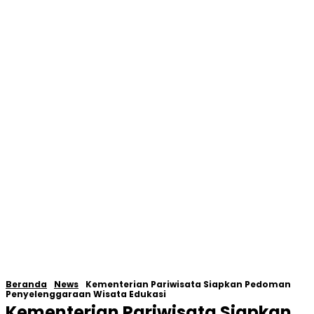
Beranda
News
Kementerian Pariwisata Siapkan Pedoman
Penyelenggaraan Wisata Edukasi
Kementerian Pariwisata Siapkan