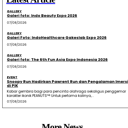
GALLERY
Galeri foto: Indo Beauty Expo 2026
07/08/2026
GALLERY
Galeri Foto: IndoHealthcare Gakeslab Expo 2026
07/08/2026
GALLERY
Galeri foto: The 6th Fun Asia Expo Indonesia 2026
07/08/2026
EVENT
Snoopy Run Hadirkan Pawrent Run dan Pengalaman Imersi
di PIK
Kabar gembira bagi para pencinta olahraga sekaligus penggemar
karakter ikonik PEANUTS™! Untuk pertama kalinya,...
07/08/2026
More News