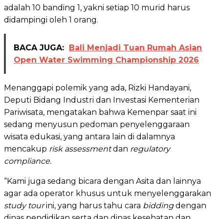
adalah 10 banding 1, yakni setiap 10 murid harus
didampingi oleh 1 orang.
BACA JUGA:
Bali Menjadi Tuan Rumah Asian
Open Water Swimming Championship 2026
Menanggapi polemik yang ada, Rizki Handayani,
Deputi Bidang Industri dan Investasi Kementerian
Pariwisata, mengatakan bahwa Kemenpar saat ini
sedang menyusun pedoman penyelenggaraan
wisata edukasi, yang antara lain di dalamnya
mencakup
risk assessment
dan
regulatory
compliance.
“Kami juga sedang bicara dengan Asita dan lainnya
agar ada operator khusus untuk menyelenggarakan
study tour
ini, yang harus tahu cara
bidding
dengan
dinas pendidikan serta dan dinas kesehatan dan