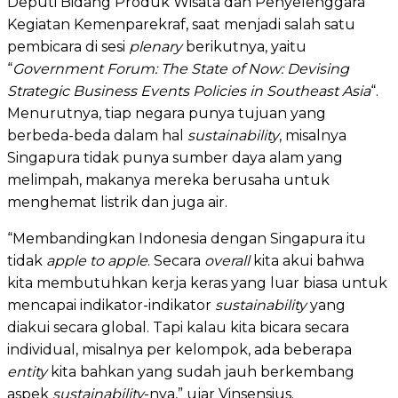
Deputi Bidang Produk Wisata dan Penyelenggara
Kegiatan Kemenparekraf, saat menjadi salah satu
pembicara di sesi
plenary
berikutnya, yaitu
“
Government Forum: The State of Now: Devising
Strategic Business Events Policies in Southeast Asia
“.
Menurutnya, tiap negara punya tujuan yang
berbeda-beda dalam hal
sustainability
, misalnya
Singapura tidak punya sumber daya alam yang
melimpah, makanya mereka berusaha untuk
menghemat listrik dan juga air.
“Membandingkan Indonesia dengan Singapura itu
tidak
apple to apple
. Secara
overall
kita akui bahwa
kita membutuhkan kerja keras yang luar biasa untuk
mencapai indikator-indikator
sustainability
yang
diakui secara global. Tapi kalau kita bicara secara
individual, misalnya per kelompok, ada beberapa
entity
kita bahkan yang sudah jauh berkembang
aspek
sustainability
-nya,” ujar Vinsensius.