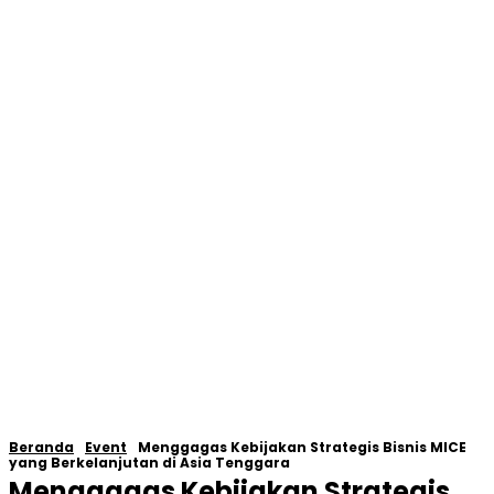
Beranda
Event
Menggagas Kebijakan Strategis Bisnis MICE
yang Berkelanjutan di Asia Tenggara
Menggagas Kebijakan Strategis