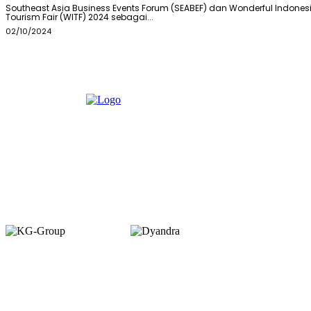
Southeast Asia Business Events Forum (SEABEF) dan Wonderful Indones
Tourism Fair (WITF) 2024 sebagai...
02/10/2024
Member of :
Copyright © 2026. VENUEMAGZ. All Rights Reserved.