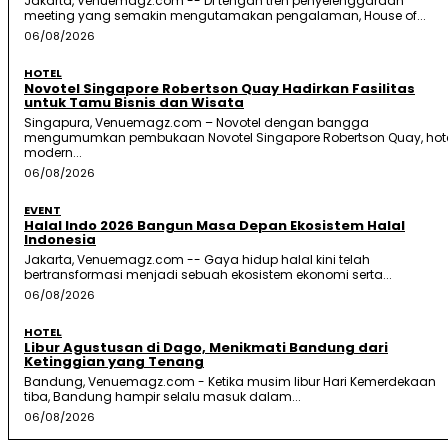
Jakarta, Venuemagz.com -- Di tengah tren penyelenggaraan
meeting yang semakin mengutamakan pengalaman, House of...
06/08/2026
HOTEL
Novotel Singapore Robertson Quay Hadirkan Fasilitas
untuk Tamu Bisnis dan Wisata
Singapura, Venuemagz.com – Novotel dengan bangga
mengumumkan pembukaan Novotel Singapore Robertson Quay, hot
modern...
06/08/2026
EVENT
Halal Indo 2026 Bangun Masa Depan Ekosistem Halal
Indonesia
Jakarta, Venuemagz.com -- Gaya hidup halal kini telah
bertransformasi menjadi sebuah ekosistem ekonomi serta...
06/08/2026
HOTEL
Libur Agustusan di Dago, Menikmati Bandung dari
Ketinggian yang Tenang
Bandung, Venuemagz.com - Ketika musim libur Hari Kemerdekaan
tiba, Bandung hampir selalu masuk dalam...
06/08/2026