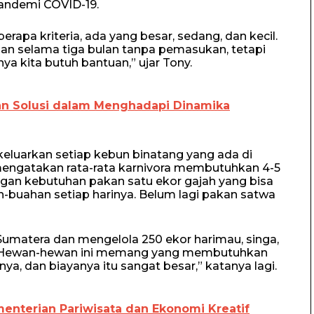
andemi COVID-19.
erapa kriteria, ada yang besar, sedang, dan kecil.
n selama tiga bulan tanpa pemasukan, tetapi
nya kita butuh bantuan,” ujar Tony.
an Solusi dalam Menghadapi Dinamika
eluarkan setiap kebun binatang yang ada di
a mengatakan rata-rata karnivora membutuhkan 4-5
ngan kebutuhan pakan satu ekor gajah yang bisa
buahan setiap harinya. Belum lagi pakan satwa
 Sumatera dan mengelola 250 ekor harimau, singa,
nya. Hewan-hewan ini memang yang membutuhkan
a, dan biayanya itu sangat besar,” katanya lagi.
menterian Pariwisata dan Ekonomi Kreatif