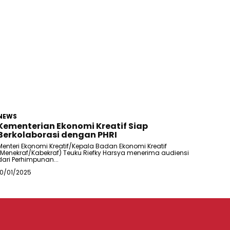
NEWS
Kementerian Ekonomi Kreatif Siap
Berkolaborasi dengan PHRI
Menteri Ekonomi Kreatif/Kepala Badan Ekonomi Kreatif
(Menekraf/Kabekraf) Teuku Riefky Harsya menerima audiensi
dari Perhimpunan...
10/01/2025