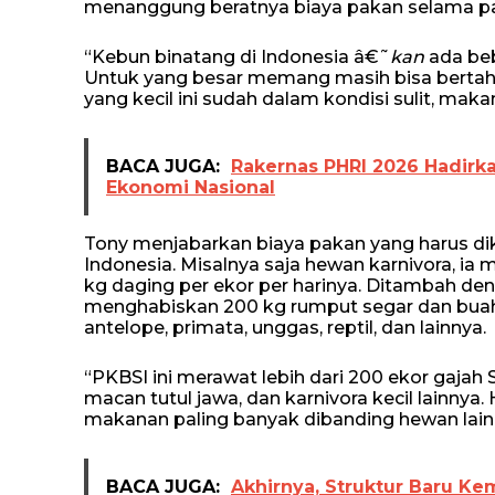
menanggung beratnya biaya pakan selama p
“Kebun binatang di Indonesia â€˜
kan
ada beb
Untuk yang besar memang masih bisa bertaha
yang kecil ini sudah dalam kondisi sulit, maka
BACA JUGA:
Rakernas PHRI 2026 Hadirk
Ekonomi Nasional
Tony menjabarkan biaya pakan yang harus dik
Indonesia. Misalnya saja hewan karnivora, i
kg daging per ekor per harinya. Ditambah de
menghabiskan 200 kg rumput segar dan buah-
antelope, primata, unggas, reptil, dan lainnya.
“PKBSI ini merawat lebih dari 200 ekor gajah
macan tutul jawa, dan karnivora kecil lain
makanan paling banyak dibanding hewan lainny
BACA JUGA:
Akhirnya, Struktur Baru Ke