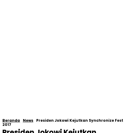
Beranda
News
Presiden Jokowi Kejutkan Synchronize Fest
2017
Presiden Jokowi Kejutkan