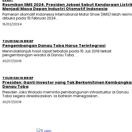
Resmikan IIMS 2024, Presiden Jokowi Sebut Kendaraan Listri
Menjadi Masa Depan Industri Otomotif Indonesia
Pameran otomotif Indonesia International Motor Show (IIMS) telah resmi
dibuka pada 15 Februari 2024...
15/02/2024
TOURISM IN BRIEF
Pengembangan Danau Toba Harus Terintegrasi
Menindaklanjuti hasil rapat terbatas pada 15 Juli 2019 terkait
pengembangan wisata di Danau Toba....
30/07/2019
TOURISM IN BRIEF
Presiden: Ganti Investor yang Tak Berkomitmen Kembangka
Danau Toba
Presiden Joko Widodo meminta pembangunan infrastruktur di Danau
Toba segera direalisasikan. Ia bahkan menegaskan...
30/07/2019