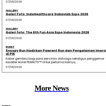
07/08/2026
GALLERY
Galeri Foto: IndoHealthcare Gakeslab Expo 2026
07/08/2026
GALLERY
Galeri foto: The 6th Fun Asia Expo Indonesia 2026
07/08/2026
EVENT
Snoopy Run Hadirkan Pawrent Run dan Pengalaman Imersi
di PIK
Kabar gembira bagi para pencinta olahraga sekaligus penggemar
karakter ikonik PEANUTS™! Untuk pertama kalinya,...
07/08/2026
More News
EVENT