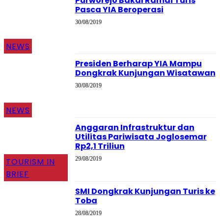
Purworejo Bakal Ramai Turis
Pasca YIA Beroperasi
30/08/2019
NEWS
Presiden Berharap YIA Mampu
Dongkrak Kunjungan Wisatawan
30/08/2019
NEWS
Anggaran Infrastruktur dan
Utilitas Pariwisata Joglosemar
Rp2,1 Triliun
29/08/2019
TOURISM IN
BRIEF
SMI Dongkrak Kunjungan Turis ke
Toba
28/08/2019