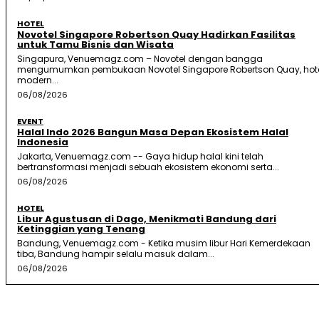
HOTEL
Novotel Singapore Robertson Quay Hadirkan Fasilitas
untuk Tamu Bisnis dan Wisata
Singapura, Venuemagz.com – Novotel dengan bangga
mengumumkan pembukaan Novotel Singapore Robertson Quay, hot
modern...
06/08/2026
EVENT
Halal Indo 2026 Bangun Masa Depan Ekosistem Halal
Indonesia
Jakarta, Venuemagz.com -- Gaya hidup halal kini telah
bertransformasi menjadi sebuah ekosistem ekonomi serta...
06/08/2026
HOTEL
Libur Agustusan di Dago, Menikmati Bandung dari
Ketinggian yang Tenang
Bandung, Venuemagz.com - Ketika musim libur Hari Kemerdekaan
tiba, Bandung hampir selalu masuk dalam...
06/08/2026