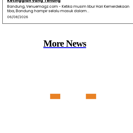
Ketinggian yang Tenang
Bandung, Venuemagz.com - Ketika musim libur Hari Kemerdekaan
tiba, Bandung hampir selalu masuk dalam...
06/08/2026
More News
Member of :