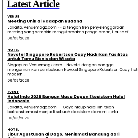
Latest Article
VENUE
Meeting Unik di Hadapan Buddha
Jakarta, Venuemagz.com -- Di tengah tren penyelenggaraan
meeting yang semakin mengutamakan pengalaman, House of...
06/08/2026
HOTEL
Novotel Singapore Robertson Quay Hadirkan Fasilitas
untuk Tamu Bisnis dan Wisata
Singapura, Venuemagz.com – Novotel dengan bangga
mengumumkan pembukaan Novotel Singapore Robertson Quay, hot
modern...
06/08/2026
EVENT
Halal Indo 2026 Bangun Masa Depan Ekosistem Halal
Indonesia
Jakarta, Venuemagz.com -- Gaya hidup halal kini telah
bertransformasi menjadi sebuah ekosistem ekonomi serta...
06/08/2026
HOTEL
Libur Agustusan di Dago, Menikmati Bandung dari