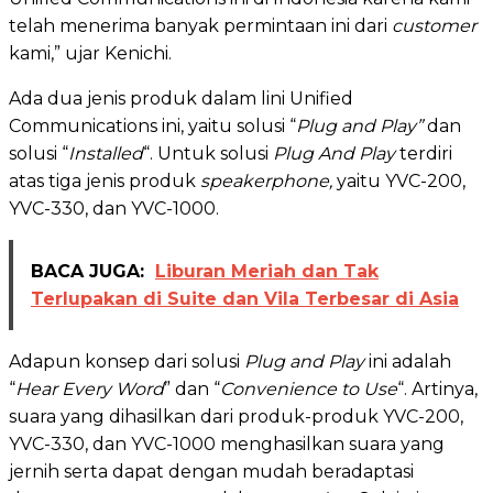
telah menerima banyak permintaan ini dari
customer
kami,” ujar Kenichi.
Ada dua jenis produk dalam lini Unified
Communications ini, yaitu solusi “
Plug and Play”
dan
solusi “
Installed
“. Untuk solusi
Plug And Play
terdiri
atas tiga jenis produk
speakerphone,
yaitu YVC-200,
YVC-330, dan YVC-1000.
BACA JUGA:
Liburan Meriah dan Tak
Terlupakan di Suite dan Vila Terbesar di Asia
Adapun konsep dari solusi
Plug and Play
ini adalah
“
Hear Every Word
” dan “
Convenience to Use
“. Artinya,
suara yang dihasilkan dari produk-produk YVC-200,
YVC-330, dan YVC-1000 menghasilkan suara yang
jernih serta dapat dengan mudah beradaptasi