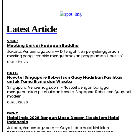
Latest Article
VENUE
Meeting Unik di Hadapan Buddha
Jakarta, Venuemagz.com -- Di tengah tren penyelenggaraan
meeting yang semakin mengutamakan pengalaman, House of...
06/08/2026
HOTEL
Novotel Singapore Robertson Quay Hadirkan Fasilitas
untuk Tamu Bisnis dan Wisata
Singapura, Venuemagz.com – Novotel dengan bangga
mengumumkan pembukaan Novotel Singapore Robertson Quay, hot
modern...
06/08/2026
EVENT
Halal Indo 2026 Bangun Masa Depan Ekosistem Halal
Indonesia
Jakarta, Venuemagz.com -- Gaya hidup halal kini telah