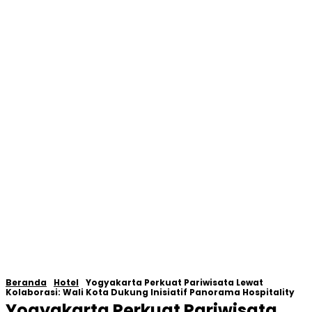
Beranda
Hotel
Yogyakarta Perkuat Pariwisata Lewat
Kolaborasi: Wali Kota Dukung Inisiatif Panorama Hospitality
Yogyakarta Perkuat Pariwisata