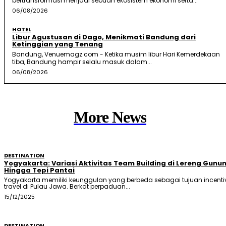
bertransformasi menjadi sebuah ekosistem ekonomi serta...
06/08/2026
HOTEL
Libur Agustusan di Dago, Menikmati Bandung dari
Ketinggian yang Tenang
Bandung, Venuemagz.com - Ketika musim libur Hari Kemerdekaan
tiba, Bandung hampir selalu masuk dalam...
06/08/2026
More News
DESTINATION
Yogyakarta: Variasi Aktivitas Team Building di Lereng Gunu
Hingga Tepi Pantai
Yogyakarta memiliki keunggulan yang berbeda sebagai tujuan incenti
travel di Pulau Jawa. Berkat perpaduan...
15/12/2025
DESTINATION