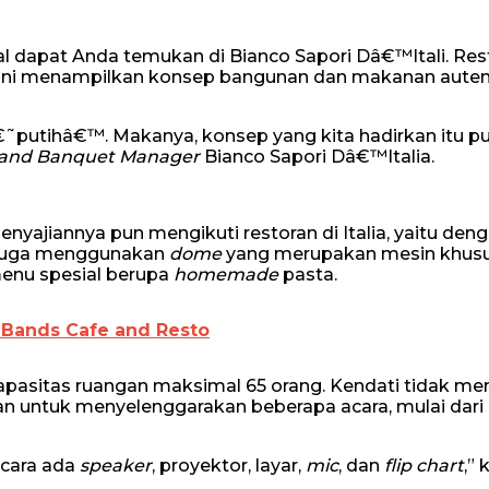
 dapat Anda temukan di Bianco Sapori Dâ€™Itali. Res
ng ini menampilkan konsep bangunan dan makanan auten
â€˜putihâ€™. Makanya, konsep yang kita hadirkan itu pu
t and Banquet Manager
Bianco Sapori Dâ€™Italia.
penyajiannya pun mengikuti restoran di Italia, yaitu den
 juga menggunakan
dome
yang merupakan mesin khusu
menu spesial berupa
homemade
pasta.
i Bands Cafe and Resto
kapasitas ruangan maksimal 65 orang. Kendati tidak mem
an untuk menyelenggarakan beberapa acara, mulai dari
acara ada
speaker
, proyektor, layar,
mic
, dan
flip chart
,” 