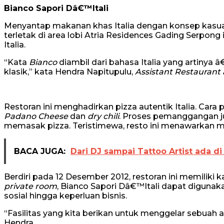
Bianco Sapori Dâ€™Itali
Menyantap makanan khas Italia dengan konsep kasual
terletak di area lobi Atria Residences Gading Serpo
Italia.
“Kata
Bianco
diambil dari bahasa Italia yang artinya 
klasik,” kata Hendra Napitupulu,
Assistant Restauran
Restoran ini menghadirkan pizza autentik Italia. Cara 
Padano Cheese
dan
dry chili
. Proses pemanggangan
memasak pizza. Teristimewa, resto ini menawarkan 
BACA JUGA:
Dari DJ sampai Tattoo Artist ada d
Berdiri pada 12 Desember 2012, restoran ini memiliki 
private room
, Bianco Sapori Dâ€™Itali dapat digunak
sosial hingga keperluan bisnis.
“Fasilitas yang kita berikan untuk menggelar sebuah 
Hendra.