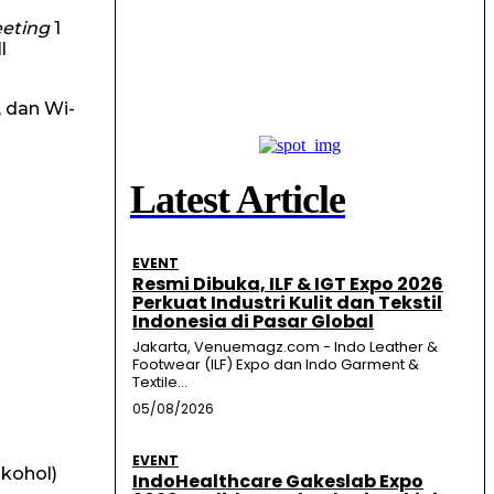
eting
1
l
, dan Wi-
Latest Article
EVENT
Resmi Dibuka, ILF & IGT Expo 2026
Perkuat Industri Kulit dan Tekstil
Indonesia di Pasar Global
Jakarta, Venuemagz.com - Indo Leather &
Footwear (ILF) Expo dan Indo Garment &
Textile...
05/08/2026
EVENT
kohol)
IndoHealthcare Gakeslab Expo