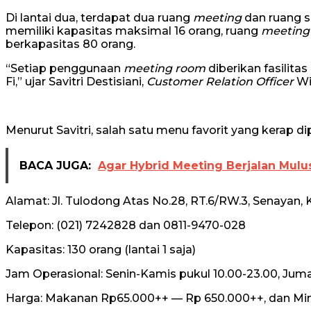
Di lantai dua, terdapat dua ruang
meeting
dan ruang s
memiliki kapasitas maksimal 16 orang, ruang
meeting
berkapasitas 80 orang.
“Setiap penggunaan
meeting room
diberikan fasilita
Fi,” ujar Savitri Destisiani,
Customer Relation Officer
Wi
Menurut Savitri, salah satu menu favorit yang kerap 
BACA JUGA:
Agar Hybrid Meeting Berjalan Mulu
Alamat: Jl. Tulodong Atas No.28, RT.6/RW.3, Senayan, K
Telepon: (021) 7242828 dan 0811-9470-028
Kapasitas: 130 orang (lantai 1 saja)
Jam Operasional: Senin-Kamis pukul 10.00-23.00, Juma
Harga: Makanan Rp65.000++ — Rp 650.000++, dan Mi