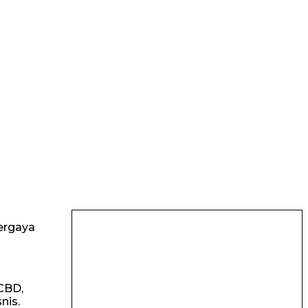
bergaya
CBD,
nis.