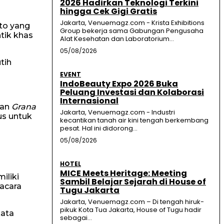
2026 Hadirkan Teknologi Terkini
hingga Cek Gigi Gratis
Jakarta, Venuemagz.com - Krista Exhibitions
to yang
Group bekerja sama Gabungan Pengusaha
tik khas
Alat Kesehatan dan Laboratorium...
05/08/2026
tih
EVENT
IndoBeauty Expo 2026 Buka
Peluang Investasi dan Kolaborasi
Internasional
gan
Grana
Jakarta, Venuemagz.com - Industri
s untuk
kecantikan tanah air kini tengah berkembang
pesat. Hal ini didorong...
05/08/2026
HOTEL
MICE Meets Heritage: Meeting
iliki
Sambil Belajar Sejarah di House of
 acara
Tugu Jakarta
Jakarta, Venuemagz.com – Di tengah hiruk-
pikuk Kota Tua Jakarta, House of Tugu hadir
kata
sebagai...