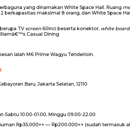
erbaguna yang dinamakan White Space Hall. Ruang
me
2 berkapasitas maksimal 8 orang, dan White Space Hal
s berupa TV
screen
60inci beserta konektor,
white board
lliamâ€™s Casual Dining.
dipesan ialah M6 Prime Wagyu Tenderloin.
s
ebayoran Baru, Jakarta Selatan, 12110
t-Sabtu 10.00-01.00, Minggu 09.00-22.00
numan Rp35.000++ — Rp200.000++ (sudah termasuk al