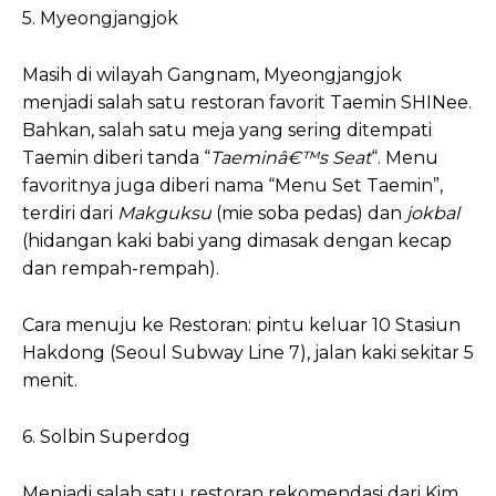
5. Myeongjangjok
Masih di wilayah Gangnam, Myeongjangjok
menjadi salah satu restoran favorit Taemin SHINee.
Bahkan, salah satu meja yang sering ditempati
Taemin diberi tanda “
Taeminâ€™s Seat
“. Menu
favoritnya juga diberi nama “Menu Set Taemin”,
terdiri dari
Makguksu
(mie soba pedas) dan
jokbal
(hidangan kaki babi yang dimasak dengan kecap
dan rempah-rempah).
Cara menuju ke Restoran: pintu keluar 10 Stasiun
Hakdong (Seoul Subway Line 7), jalan kaki sekitar 5
menit.
6. Solbin Superdog
Menjadi salah satu restoran rekomendasi dari Kim