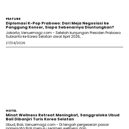
FEATURE
Diplomasi K-Pop Prabowo: Dari Meja Negosiasi ke
Panggung Konser, Siapa Sebenarnya Diuntungkan?
Jakarta, Venuemagz.com - Setelah kunjungan Presiden Prabowo
Subianto ke Korea Selatan awal April 2026,...
27/04/2026
HOTEL
Minat Wellness Retreat Meningkat, Sanggraloka Ubud
Bali Dibanjiri Turis Korea Selatan
Ubud, Bali, Venuemagz.com - Di tengah pergeseran pasar
pariwisata Bali menuju segmen wellness dan...