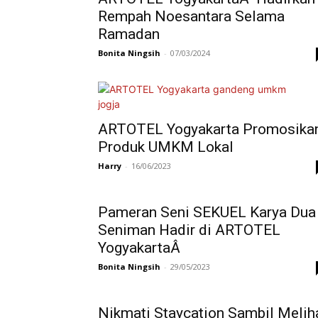
Rempah Noesantara Selama
Ramadan
Bonita Ningsih
-
07/03/2024
ARTOTEL Yogyakarta Promosika
Produk UMKM Lokal
Harry
-
16/06/2023
Pameran Seni SEKUEL Karya Dua
Seniman Hadir di ARTOTEL
YogyakartaÂ
Bonita Ningsih
-
29/05/2023
Nikmati Staycation Sambil Melih