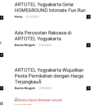
ARTOTEL Yogyakarta Gelar
HOME6ROUND Intimate Fun Run
Harry
-
11/12/2023
0
0
Ada Perosotan Raksasa di
ARTOTEL Yogyakarta
n
Bonita Ningsih
-
31/05/2023
0
0
ARTOTEL Yogyakarta Wujudkan
Pesta Pernikahan dengan Harga
TerjangkauÂ
Bonita Ningsih
-
17/05/2023
0
0
at