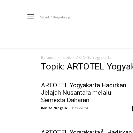
Masuk / Bergabung
HOME
NEWS
HOTEL
EVENT
Beranda
Topik
ARTOTEL Yogyakarta
Topik: ARTOTEL Yogya
ARTOTEL Yogyakarta Hadirkan
Jelajah Nusantara melalui
Semesta Daharan
Bonita Ningsih
-
31/05/2024
ARTOTEL YogyakartaÂ Hadirkan