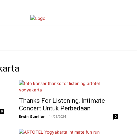
VENUE
FEATURE
DESTINATION
TIPS
karta
Thanks For Listening, Intimate
Concert Untuk Perbedaan
0
Erwin Gumilar
-
14/03/2024
0