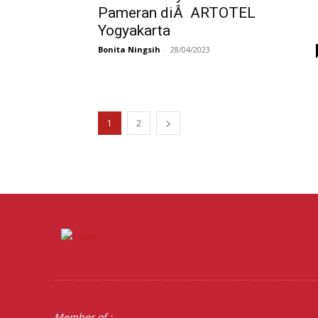
Pameran diÂ ARTOTEL
Yogyakarta
Bonita Ningsih
-
28/04/2023
1
2
Member of :