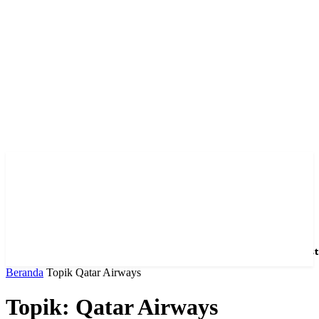
Home
News
Hotel
Event
Venue
Feature
Dest
Beranda
Topik
Qatar Airways
Topik: Qatar Airways