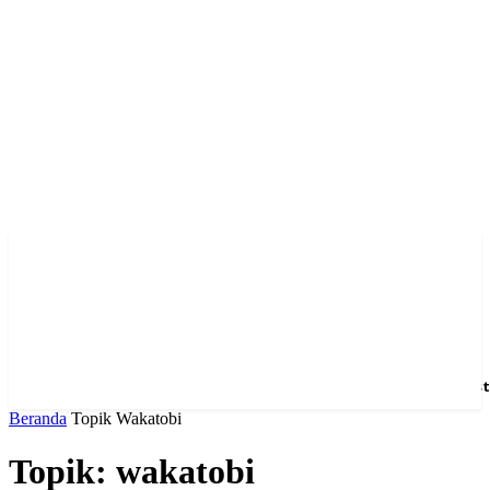
Home
News
Hotel
Event
Venue
Feature
Dest
Beranda
Topik
Wakatobi
Topik: wakatobi