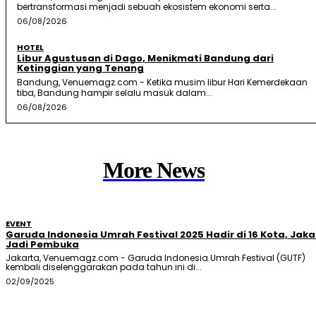
bertransformasi menjadi sebuah ekosistem ekonomi serta...
06/08/2026
HOTEL
Libur Agustusan di Dago, Menikmati Bandung dari
Ketinggian yang Tenang
Bandung, Venuemagz.com - Ketika musim libur Hari Kemerdekaan
tiba, Bandung hampir selalu masuk dalam...
06/08/2026
More News
EVENT
Garuda Indonesia Umrah Festival 2025 Hadir di 16 Kota, Jaka
Jadi Pembuka
Jakarta, Venuemagz.com - Garuda Indonesia Umrah Festival (GUTF)
kembali diselenggarakan pada tahun ini di...
02/09/2025