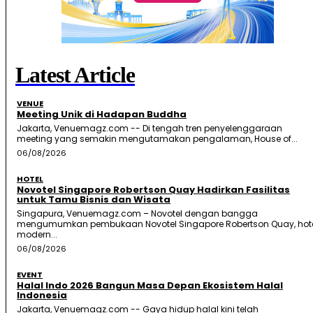
Latest Article
VENUE
Meeting Unik di Hadapan Buddha
Jakarta, Venuemagz.com -- Di tengah tren penyelenggaraan
meeting yang semakin mengutamakan pengalaman, House of...
06/08/2026
HOTEL
Novotel Singapore Robertson Quay Hadirkan Fasilitas
untuk Tamu Bisnis dan Wisata
Singapura, Venuemagz.com – Novotel dengan bangga
mengumumkan pembukaan Novotel Singapore Robertson Quay, hot
modern...
06/08/2026
EVENT
Halal Indo 2026 Bangun Masa Depan Ekosistem Halal
Indonesia
Jakarta, Venuemagz.com -- Gaya hidup halal kini telah