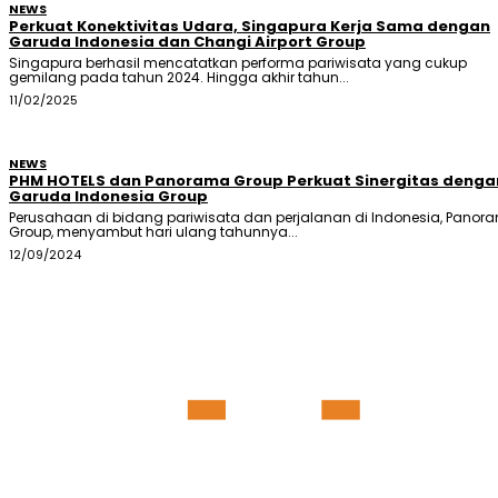
NEWS
Perkuat Konektivitas Udara, Singapura Kerja Sama dengan
Garuda Indonesia dan Changi Airport Group
Singapura berhasil mencatatkan performa pariwisata yang cukup
gemilang pada tahun 2024. Hingga akhir tahun...
11/02/2025
NEWS
PHM HOTELS dan Panorama Group Perkuat Sinergitas denga
Garuda Indonesia Group
Perusahaan di bidang pariwisata dan perjalanan di Indonesia, Panor
Group, menyambut hari ulang tahunnya...
12/09/2024