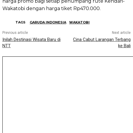
harga promo bagi setiap penumpang rute Kendari-
Wakatobi dengan harga tiket Rp470.000.
TAGS
GARUDA INDONESIA
WAKATOBI
Previous article
Next article
Inilah Destinasi Wisata Baru di
Cina Cabut Larangan Terbang
NTT
ke Bali