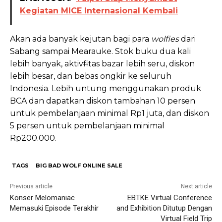
Kegiatan MICE Internasional Kembali
Akan ada banyak kejutan bagi para
wolfies
dari
Sabang sampai M
e
a
rauke. Stok buku dua kali
lebih banyak, akti
v
f
itas bazar lebih seru, diskon
lebih besar, dan bebas ongkir ke seluruh
Indonesia. Lebih untung menggunakan produk
BCA dan dapatkan diskon tambahan 10 persen
untuk pembelanjaan minimal Rp1 juta, dan diskon
5 persen untuk pembelanjaan minimal
Rp200.000.
TAGS
BIG BAD WOLF ONLINE SALE
Previous article
Next article
Konser Melomaniac
EBTKE Virtual Conference
Memasuki Episode Terakhir
and Exhibition Ditutup Dengan
Virtual Field Trip