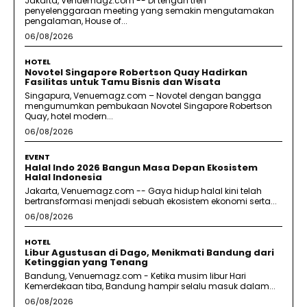
Jakarta, Venuemagz.com -- Di tengah tren
penyelenggaraan meeting yang semakin mengutamakan
pengalaman, House of...
06/08/2026
HOTEL
Novotel Singapore Robertson Quay Hadirkan
Fasilitas untuk Tamu Bisnis dan Wisata
Singapura, Venuemagz.com – Novotel dengan bangga
mengumumkan pembukaan Novotel Singapore Robertson
Quay, hotel modern...
06/08/2026
EVENT
Halal Indo 2026 Bangun Masa Depan Ekosistem
Halal Indonesia
Jakarta, Venuemagz.com -- Gaya hidup halal kini telah
bertransformasi menjadi sebuah ekosistem ekonomi serta...
06/08/2026
HOTEL
Libur Agustusan di Dago, Menikmati Bandung dari
Ketinggian yang Tenang
Bandung, Venuemagz.com - Ketika musim libur Hari
Kemerdekaan tiba, Bandung hampir selalu masuk dalam...
06/08/2026