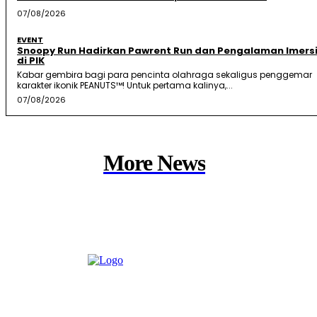
07/08/2026
EVENT
Snoopy Run Hadirkan Pawrent Run dan Pengalaman Imersi
di PIK
Kabar gembira bagi para pencinta olahraga sekaligus penggemar
karakter ikonik PEANUTS™! Untuk pertama kalinya,...
07/08/2026
More News