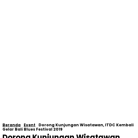
Beranda
Event
Dorong Kunjungan Wisatawan, ITDC Kembali
Gelar Bali Blues Festival 2019
Dorong Kunjungan Wisatawan,