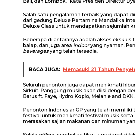
Bali, dan Lombok,” kata Presiden Direktur D
Salah satu pengalaman terbaik yang dapat 
dari gedung Deluxe Pertamina Mandalika Inter
Deluxe Class untuk mendapatkan sejumlah ke
Beberapa di antaranya adalah akses eksklusif
balap, dan juga area
indoor
yang nyaman. Pe
beverages
yang telah tersedia.
BACA JUGA:
Memasuki 21 Tahun Penyele
Seluruh penonton juga dapat menikmati hibu
Sirkuit. Panggung musik akan diisi dengan der
Barus ft. Faye, Hydro Koplo, Melanie and DKK
Penonton IndonesianGP yang telah memiliki ti
festival untuk menikmati festival musik sert
merasakan sajian makanan dan minuman yan
Selain
offline,
pembelian tiket juga dapat dil