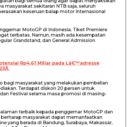
mpatan bagi semua orang agar dapat menyaksikan
a masyarakat sekitaran NTB saja, seluruh
rasakan keseruan balap motor internasional
enggemar MotoGP di Indonesia. Tiket Premiere
sangat terbatas. Namun, masih ada kesempatan
gular Grandstand, dan General Admission
otensial Rp4,61 Miliar pada Lâ€™adresse
023Â
o bagi masyarakat yang melakukan pembelian
ediakan. Terdapat diskon 20 persen untuk
 dan Festival selama masa promosi di masing-
alaman terbaik kepada penggemar MotoGP dan
mi berharap masyarakat dapat memanfaatkan
line
yang berada di Bandung, Surabaya, Makassar,