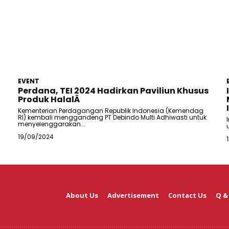
EVENT
Perdana, TEI 2024 Hadirkan Paviliun Khusus
Produk HalalÂ
Kementerian Perdagangan Republik Indonesia (Kemendag
RI) kembali menggandeng PT Debindo Multi Adhiwasti untuk
menyelenggarakan...
19/09/2024
About Us
Advertisement
Contact Us
Q &