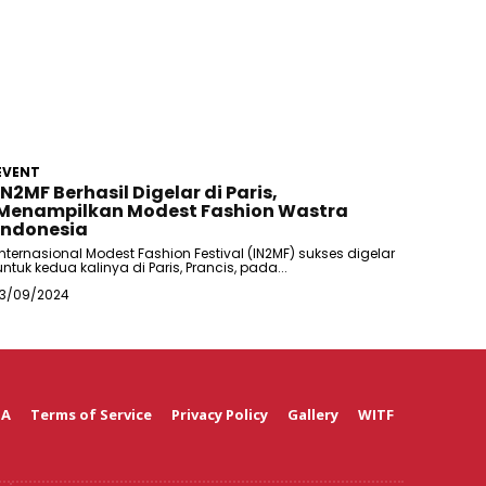
EVENT
IN2MF Berhasil Digelar di Paris,
Menampilkan Modest Fashion Wastra
Indonesia
Internasional Modest Fashion Festival (IN2MF) sukses digelar
untuk kedua kalinya di Paris, Prancis, pada...
13/09/2024
 A
Terms of Service
Privacy Policy
Gallery
WITF