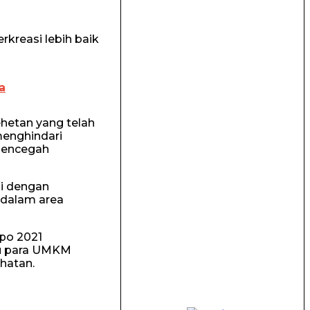
rkreasi lebih baik
a
hetan yang telah
menghindari
mencegah
ai dengan
 dalam area
xpo 2021
tu para UMKM
hatan.