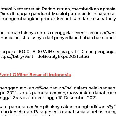
Farmasi Kementerian Perindustrian, memberikan apresia
fline
di tengah pandemi. Melalui pameran ini diharapka
 mengembangkan produk kecantikan dan kesehatan y
man-teman lainnya untuk menggelar event secara
offline
munculan, khususnya dari penyediaan bahan baku dari 
 pukul 10.00-18.00 WIB secara gratis. Calon pengunju
https://bit.ly/VisitIndoBeautyExpo2021 atau
vent Offline Besar di Indonesia
menggabungkan
offline
dan
online
) dalam pelaksanaan
xpo 2021. Untuk pameran
online
, masyarakat dapat me
anggal 24 November hingga 10 Desember 2021.
n saat pameran
online
pihaknya akan menghadirkan
digi
n dan kesehatan. Para peserta dapat secara bebas men