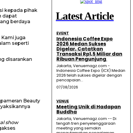
si kepada pihak
Latest Article
n dapat
ang berdaya
EVENT
. Kami juga
Indonesia Coffee Expo
alam seperti
2026 Medan Sukses
Digelar, Catatkan
Transaksi Rp1,5 Miliar dan
Ribuan Pengunjung
ng disarankan
Jakarta, Venuemagz.com -
Indonesia Coffee Expo (ICX) Medan
2026 telah sukses digelar dengan
pencapaian...
07/08/2026
 pameran Beauty
VENUE
Meeting Unik di Hadapan
nyaksikannya
Buddha
Jakarta, Venuemagz.com -- Di
tal show
tengah tren penyelenggaraan
gakses
meeting yang semakin
mengutamakan pengalaman,