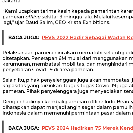
Jakarta.
“Kami ucapkan terima kasih kepada pemerintah kare
pameran
offline
sekitar 3 minggu lalu. Melalui kesemp
lagi,” ujar Daud Salim, CEO Krista Exhibitions.
BACA JUGA:
PEVS 2022 Hadir Sebagai Wadah Kola
Pelaksanaan pameran ini akan mematuhi seluruh pe
ditetapkan. Penerapan 6M mulai dari menggunakan m
kerumunan, membatasi mobilitas, dan menghindari 
penyebaran Covid-19 di area pameran.
Selain itu, pihak penyelenggara juga akan membatas
kapasitas yang diizinkan. Gugus tugas Covid-19 juga
pameran. Pihak penyelenggara juga menyediakan ten
Dengan hadirnya kembali pameran offline Indo Beaut
diharapkan dapat menjadi angin segar dalam pemuli
Indonesia dalam memenuhi permintaan pasar dalam ne
BACA JUGA:
PEVS 2024 Hadirkan 75 Merek Kend