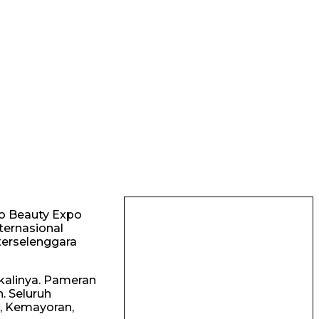
do Beauty Expo
ternasional
terselenggara
kalinya. Pameran
. Seluruh
), Kemayoran,