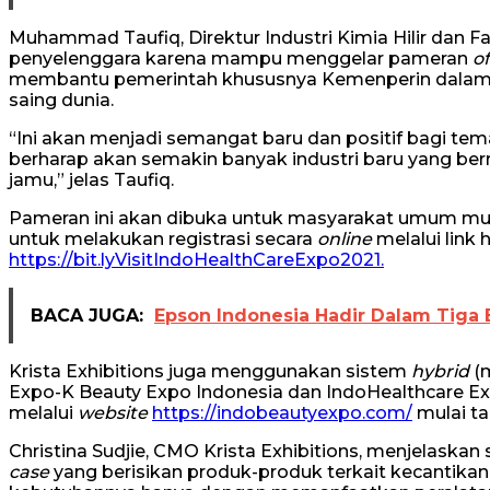
Muhammad Taufiq, Direktur Industri Kimia Hilir dan 
penyelenggara karena mampu menggelar pameran
of
membantu pemerintah khususnya Kemenperin dalam
saing dunia.
“Ini akan menjadi semangat baru dan positif bagi te
berharap akan semakin banyak industri baru yang ber
jamu,” jelas Taufiq.
Pameran ini akan dibuka untuk masyarakat umum mulai
untuk melakukan registrasi secara
online
melalui link 
https://bit.lyVisitIndoHealthCareExpo2021.
BACA JUGA:
Epson Indonesia Hadir Dalam Tiga E
Krista Exhibitions juga menggunakan sistem
hybrid
(
Expo-K Beauty Expo Indonesia dan IndoHealthcare E
melalui
website
https://indobeautyexpo.com/
mulai t
Christina Sudjie, CMO Krista Exhibitions, menjelaska
case
yang berisikan produk-produk terkait kecantika