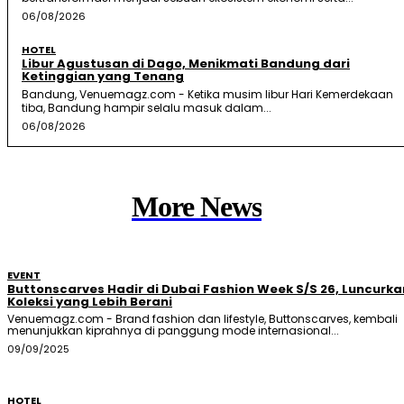
06/08/2026
HOTEL
Libur Agustusan di Dago, Menikmati Bandung dari
Ketinggian yang Tenang
Bandung, Venuemagz.com - Ketika musim libur Hari Kemerdekaan
tiba, Bandung hampir selalu masuk dalam...
06/08/2026
More News
EVENT
Buttonscarves Hadir di Dubai Fashion Week S/S 26, Luncurka
Koleksi yang Lebih Berani
Venuemagz.com - Brand fashion dan lifestyle, Buttonscarves, kembali
menunjukkan kiprahnya di panggung mode internasional...
09/09/2025
HOTEL