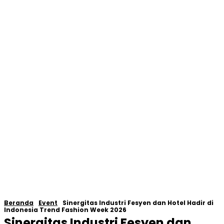
Beranda
Event
Sinergitas Industri Fesyen dan Hotel Hadir di
Indonesia Trend Fashion Week 2026
Sinergitas Industri Fesyen dan