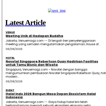
Latest Article
VENUE
Meeting Unik di Hadapan Buddha
Jakarta, Venuemagz.com -- Di tengah tren penyelenggaraan
meeting yang semakin mengutamakan pengalaman, House of...
06/08/2026
HOTEL
Novotel Singapore Robertson Quay Hadirkan Fasilitas
untuk Tamu Bisnis dan Wisata
Singapura, Venuemagz.com – Novotel dengan bangga
mengumumkan pembukaan Novotel Singapore Robertson Quay, hot
modern...
06/08/2026
EVENT
Halal Indo 2026 Bangun Masa Depan Ekosistem Halal
Indonesia
Jakarta, Venuemagz.com -- Gaya hidup halal kini telah
bertransformasi menjadi sebuah ekosistem ekonomi serta...