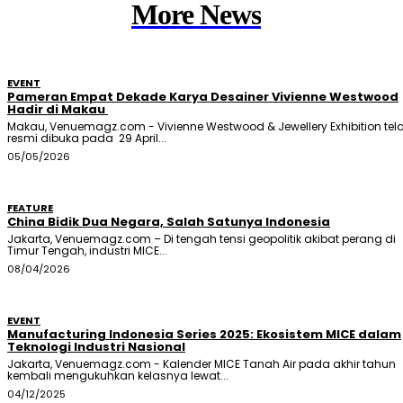
More News
EVENT
Pameran Empat Dekade Karya Desainer Vivienne Westwood
Hadir di Makau
Makau, Venuemagz.com - Vivienne Westwood & Jewellery Exhibition tel
resmi dibuka pada 29 April...
05/05/2026
FEATURE
China Bidik Dua Negara, Salah Satunya Indonesia
Jakarta, Venuemagz.com – Di tengah tensi geopolitik akibat perang di
Timur Tengah, industri MICE...
08/04/2026
EVENT
Manufacturing Indonesia Series 2025: Ekosistem MICE dalam
Teknologi Industri Nasional
Jakarta, Venuemagz.com - Kalender MICE Tanah Air pada akhir tahun
kembali mengukuhkan kelasnya lewat...
04/12/2025