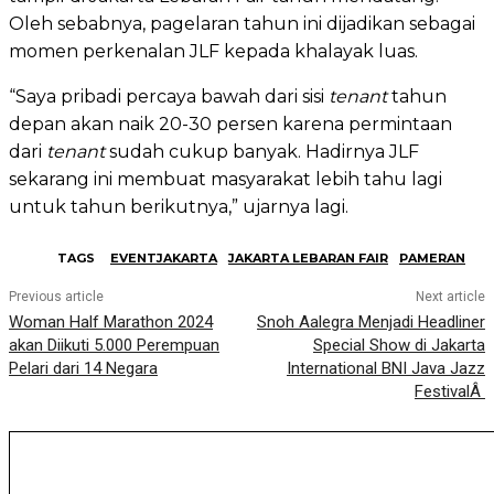
Oleh sebabnya, pagelaran tahun ini dijadikan sebagai
momen perkenalan JLF kepada khalayak luas.
“Saya pribadi percaya bawah dari sisi
tenant
tahun
depan akan naik 20-30 persen karena permintaan
dari
tenant
sudah cukup banyak. Hadirnya JLF
sekarang ini membuat masyarakat lebih tahu lagi
untuk tahun berikutnya,” ujarnya lagi.
TAGS
EVENTJAKARTA
JAKARTA LEBARAN FAIR
PAMERAN
Previous article
Next article
Woman Half Marathon 2024
Snoh Aalegra Menjadi Headliner
akan Diikuti 5.000 Perempuan
Special Show di Jakarta
Pelari dari 14 Negara
International BNI Java Jazz
FestivalÂ