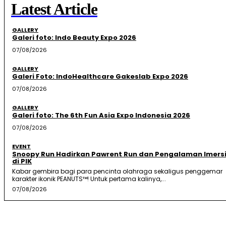
Latest Article
GALLERY
Galeri foto: Indo Beauty Expo 2026
07/08/2026
GALLERY
Galeri Foto: IndoHealthcare Gakeslab Expo 2026
07/08/2026
GALLERY
Galeri foto: The 6th Fun Asia Expo Indonesia 2026
07/08/2026
EVENT
Snoopy Run Hadirkan Pawrent Run dan Pengalaman Imersi
di PIK
Kabar gembira bagi para pencinta olahraga sekaligus penggemar
karakter ikonik PEANUTS™! Untuk pertama kalinya,...
07/08/2026