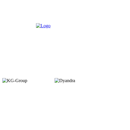
Member of :
Copyright © 2026. VENUEMAGZ. All Rights Reserved.
VENUE terbit pertama kali dalam bentuk majalah bulanan pada Juli 2007
dengan misi menjadi media komunitas bagi pelaku industri MICE di
Indonesia. VENUE diterbitkan oleh PT Dyamall Graha Utama, bagian dari