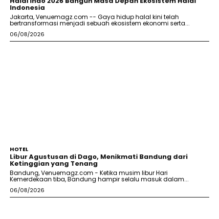
Halal Indo 2026 Bangun Masa Depan Ekosistem Halal
Indonesia
Jakarta, Venuemagz.com -- Gaya hidup halal kini telah
bertransformasi menjadi sebuah ekosistem ekonomi serta...
06/08/2026
HOTEL
Libur Agustusan di Dago, Menikmati Bandung dari
Ketinggian yang Tenang
Bandung, Venuemagz.com - Ketika musim libur Hari
Kemerdekaan tiba, Bandung hampir selalu masuk dalam...
06/08/2026