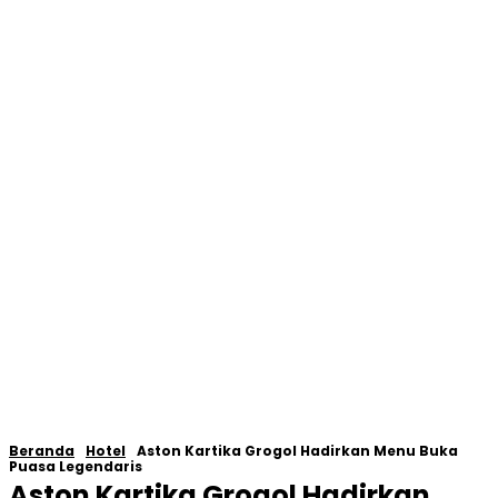
Beranda
Hotel
Aston Kartika Grogol Hadirkan Menu Buka
Puasa Legendaris
Aston Kartika Grogol Hadirkan