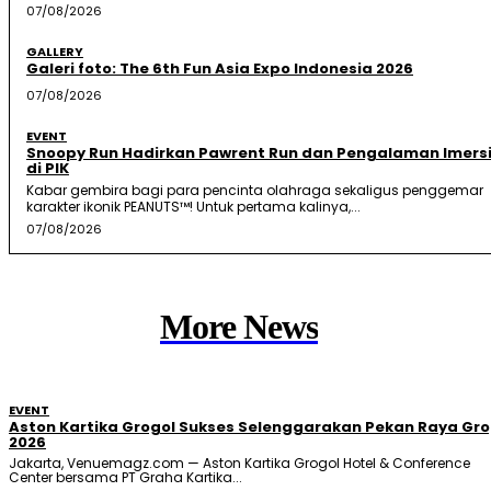
07/08/2026
GALLERY
Galeri foto: The 6th Fun Asia Expo Indonesia 2026
07/08/2026
EVENT
Snoopy Run Hadirkan Pawrent Run dan Pengalaman Imersi
di PIK
Kabar gembira bagi para pencinta olahraga sekaligus penggemar
karakter ikonik PEANUTS™! Untuk pertama kalinya,...
07/08/2026
More News
EVENT
Aston Kartika Grogol Sukses Selenggarakan Pekan Raya Gro
2026
Jakarta, Venuemagz.com — Aston Kartika Grogol Hotel & Conference
Center bersama PT Graha Kartika...