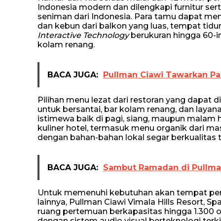
Indonesia modern dan dilengkapi furnitur sert
seniman dari Indonesia. Para tamu dapat me
dan kebun dari balkon yang luas, tempat ti
Interactive Technology
berukuran hingga 60-inc
kolam renang.
BACA JUGA:
Pullman Ciawi Tawarkan P
Pilihan menu lezat dari restoran yang dapat d
untuk bersantai, bar kolam renang, dan laya
istimewa baik di pagi, siang, maupun malam 
kuliner hotel, termasuk menu organik dari mas
dengan bahan-bahan lokal segar berkualitas t
BACA JUGA:
Sambut Ramadan di Pullman
Untuk memenuhi kebutuhan akan tempat pen
lainnya, Pullman Ciawi Vimala Hills Resort, 
ruang pertemuan berkapasitas hingga 1.300 
dengan sistem audio visual berteknologi te