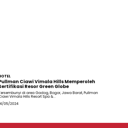
HOTEL
Pullman Ciawi Vimala Hills Memperoleh
Sertifikasi Resor Green Globe
Tersembunyi di area Gadog, Bogor, Jawa Barat, Pullman
Ciawi Vimala Hills Resort Spa &...
14/05/2024