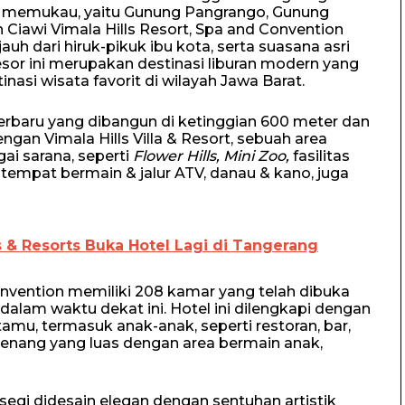
memukau, yaitu Gunung Pangrango, Gunung
 Ciawi Vimala Hills Resort, Spa and Convention
h dari hiruk-pikuk ibu kota, serta suasana asri
or ini merupakan destinasi liburan modern yang
asi wisata favorit di wilayah Jawa Barat.
terbaru yang dibangun di ketinggian 600 meter dan
engan Vimala Hills Villa & Resort, sebuah area
ai sarana, seperti
Flower Hills, Mini Zoo,
fasilitas
, tempat bermain & jalur ATV, danau & kano, juga
s & Resorts Buka Hotel Lagi di Tangerang
onvention memiliki 208 kamar yang telah dibuka
dalam waktu dekat ini. Hotel ini dilengkapi dengan
mu, termasuk anak-anak, seperti restoran, bar,
renang yang luas dengan area bermain anak,
segi didesain elegan dengan sentuhan artistik