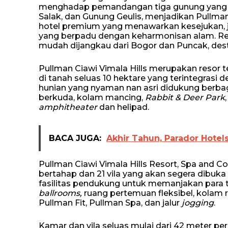
menghadap pemandangan tiga gunung yang 
Salak, dan Gunung Geulis, menjadikan Pullman
hotel premium yang menawarkan kesejukan, jau
yang berpadu dengan keharmonisan alam. Res
mudah dijangkau dari Bogor dan Puncak, destin
Pullman Ciawi Vimala Hills merupakan resor 
di tanah seluas 10 hektare yang terintegrasi d
hunian yang nyaman nan asri didukung berbag
berkuda, kolam mancing,
Rabbit & Deer Park
amphitheater
dan helipad.
BACA JUGA:
Akhir Tahun, Parador Hotel
Pullman Ciawi Vimala Hills Resort, Spa and C
bertahap dan 21 vila yang akan segera dibuka 
fasilitas pendukung untuk memanjakan para ta
ballrooms,
ruang pertemuan fleksibel, kolam 
Pullman Fit, Pullman Spa, dan jalur
jogging
.
Kamar dan vila seluas mulai dari 42 meter per