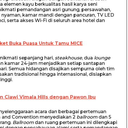
a elemen kayu berkualitas hasil karya seni
nikmati pemandangan asri gunung, persawahan,
dur nyaman, kamar mandi dengan pancuran, TV LED
i, serta akses Wi-Fi di seluruh area hotel dan
aket Buka Puasa Untuk Tamu MICE
inikmati sepanjang hari,
steakhouse
, dua
lounge
nan kamar 24-jam menjadikan setiap santapan
hari. Semua hidangan disajikan sempurna oleh tim
akan tradisional hingga internasional, disiapkan
inggi.
 Ciawi Vimala Hills dengan Pawon Ibu
yelenggaraan acara dan berbagai pertemuan
Spa and Convention menyediakan 2
ballroom
dan 5
orang.
Ballroom
dan ruang pertemuan ini dilengkapi
rkini dengan pencahayaan alami serta pemandangan