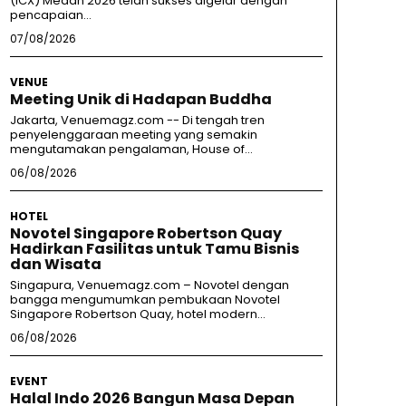
(ICX) Medan 2026 telah sukses digelar dengan
pencapaian...
07/08/2026
VENUE
Meeting Unik di Hadapan Buddha
Jakarta, Venuemagz.com -- Di tengah tren
penyelenggaraan meeting yang semakin
mengutamakan pengalaman, House of...
06/08/2026
HOTEL
Novotel Singapore Robertson Quay
Hadirkan Fasilitas untuk Tamu Bisnis
dan Wisata
Singapura, Venuemagz.com – Novotel dengan
bangga mengumumkan pembukaan Novotel
Singapore Robertson Quay, hotel modern...
06/08/2026
EVENT
Halal Indo 2026 Bangun Masa Depan